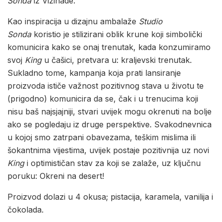
Sonda
iz Vižinade.
Kao inspiracija u dizajnu ambalaže
Studio
Sonda
koristio je stilizirani oblik krune koji simbolički
komunicira kako se onaj trenutak, kada konzumiramo
svoj
King
u čašici, pretvara u: kraljevski trenutak.
Sukladno tome, kampanja koja prati lansiranje
proizvoda ističe važnost pozitivnog stava u životu te
(prigodno) komunicira da se, čak i u trenucima koji
nisu baš najsjajniji, stvari uvijek mogu okrenuti na bolje
ako se pogledaju iz druge perspektive. Svakodnevnica
u kojoj smo zatrpani obavezama, teškim mislima ili
šokantnima vijestima, uvijek postaje pozitivnija uz novi
King
i optimističan stav za koji se zalaže, uz ključnu
poruku: Okreni na desert!
Proizvod dolazi u 4 okusa; pistacija, karamela, vanilija i
čokolada.