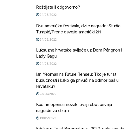
Roštiljate li odgovorno?
24/05/2022
Dva američka festivala, dvije nagrade: Studio
Tumpić/Prenc osvojio američki žiri
24/05/2022
Luksuzne hrvatske svijeće uz Dom Pérignon i
Lady Gagu
24/05/2022
Ian Yeoman na Future Tenseu: Tko je turist
budućnosti i kako ga privući na odmor baš u
Hrvatsku?
23/05/2022
Kad ne operira mozak, ovaj robot osvaja
nagrade za dizajn
19/05/2022
Edelman Trust Barometar za 2022. pokazao da