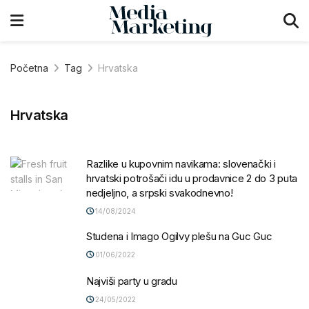
Početna
Tag
Hrvatska
Hrvatska
Razlike u kupovnim navikama: slovenački i
hrvatski potrošači idu u prodavnice 2 do 3 puta
nedjeljno, a srpski svakodnevno!
14/08/2024
Studena i Imago Ogilvy plešu na Guc Guc
01/06/2022
Najviši party u gradu
24/05/2022