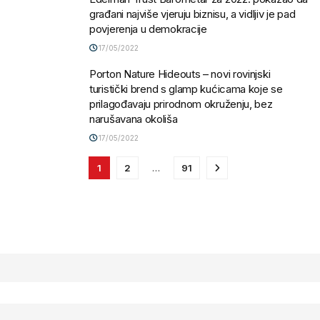
građani najviše vjeruju biznisu, a vidljiv je pad
povjerenja u demokracije
17/05/2022
Porton Nature Hideouts – novi rovinjski
turistički brend s glamp kućicama koje se
prilagođavaju prirodnom okruženju, bez
narušavana okoliša
17/05/2022
1
2
…
91