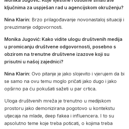
Monika Jugović: Koje vještine i osobine smatrate
ključnima za uspješan rad u agencijskom okruženju?
Nina Klarin
: Brzo prilagođavanje novonastaloj situaciji i
preuzimanje odgovornosti.
Monika Jugović: Kako vidite ulogu društvenih medija
u promicanju društvene odgovornosti, posebno s
obzirom na trenutne društvene izazove koji su
prisutni u našoj zajednici?
Nina Klarin
: Ovo pitanje je jako slojevito i vjerujem da bi
se samo na ovu temu moglo pričati jako dugo i jako
opširno pa ću pokušati sažeti u par crtica.
Uloga društvenih mreža je trenutno u medijskom
prostoru jako demonizirana pogotovo u kontekstu
utjecaja na mlade, deep fakea i influencera. I to su
apsolutno teme koje treba poticati, o kojima treba