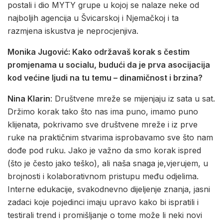
postali i dio MYTY grupe u kojoj se nalaze neke od
najboljih agencija u Švicarskoj i Njemačkoj i ta
razmjena iskustva je neprocjenjiva.
Monika Jugović: Kako održavaš korak s čestim
promjenama u socialu, budući da je prva asocijacija
kod većine ljudi na tu temu – dinamičnost i brzina?
Nina Klarin
: Društvene mreže se mijenjaju iz sata u sat.
Držimo korak tako što nas ima puno, imamo puno
klijenata, pokrivamo sve društvene mreže i iz prve
ruke na praktičnim stvarima isprobavamo sve što nam
dođe pod ruku. Jako je važno da smo korak ispred
(što je često jako teško), ali naša snaga je,vjerujem, u
brojnosti i kolaborativnom pristupu među odjelima.
Interne edukacije, svakodnevno dijeljenje znanja, jasni
zadaci koje pojedinci imaju upravo kako bi ispratili i
testirali trend i promišljanje o tome može li neki novi