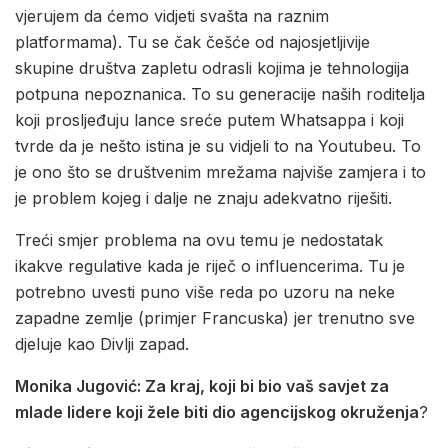
vjerujem da ćemo vidjeti svašta na raznim
platformama). Tu se čak češće od najosjetljivije
skupine društva zapletu odrasli kojima je tehnologija
potpuna nepoznanica. To su generacije naših roditelja
koji prosljeđuju lance sreće putem Whatsappa i koji
tvrde da je nešto istina je su vidjeli to na Youtubeu. To
je ono što se društvenim mrežama najviše zamjera i to
je problem kojeg i dalje ne znaju adekvatno riješiti.
Treći smjer problema na ovu temu je nedostatak
ikakve regulative kada je riječ o influencerima. Tu je
potrebno uvesti puno više reda po uzoru na neke
zapadne zemlje (primjer Francuska) jer trenutno sve
djeluje kao Divlji zapad.
Monika Jugović: Za kraj, koji bi bio vaš savjet za
mlade lidere koji žele biti dio agencijskog okruženja
?