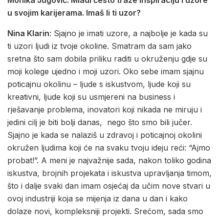
Monika Jugović: Mladi često traže inspiraciju i uzore
u svojim karijerama. Imaš li ti uzor?
Nina Klarin
: Sjajno je imati uzore, a najbolje je kada su
ti uzori ljudi iz tvoje okoline. Smatram da sam jako
sretna što sam dobila priliku raditi u okruženju gdje su
moji kolege ujedno i moji uzori. Oko sebe imam sjajnu
poticajnu okolinu – ljude s iskustvom, ljude koji su
kreativni, ljude koji su usmjereni na business i
rješavanje problema, inovatori koji nikada ne miruju i
jedini cilj je biti bolji danas, nego što smo bili jučer.
Sjajno je kada se nalaziš u zdravoj i poticajnoj okolini
okružen ljudima koji će na svaku tvoju ideju reći: “Ajmo
probat!”. A meni je najvažnije sada, nakon toliko godina
iskustva, brojnih projekata i iskustva upravljanja timom,
što i dalje svaki dan imam osjećaj da učim nove stvari u
ovoj industriji koja se mijenja iz dana u dan i kako
dolaze novi, kompleksniji projekti. Srećom, sada smo