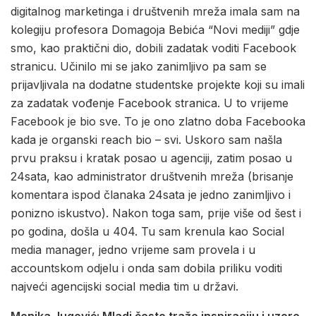
digitalnog marketinga i društvenih mreža imala sam na
kolegiju profesora Domagoja Bebića “Novi mediji” gdje
smo, kao praktični dio, dobili zadatak voditi Facebook
stranicu. Učinilo mi se jako zanimljivo pa sam se
prijavljivala na dodatne studentske projekte koji su imali
za zadatak vođenje Facebook stranica. U to vrijeme
Facebook je bio sve. To je ono zlatno doba Facebooka
kada je organski reach bio – svi. Uskoro sam našla
prvu praksu i kratak posao u agenciji, zatim posao u
24sata, kao administrator društvenih mreža (brisanje
komentara ispod članaka 24sata je jedno zanimljivo i
ponizno iskustvo). Nakon toga sam, prije više od šest i
po godina, došla u 404. Tu sam krenula kao Social
media manager, jedno vrijeme sam provela i u
accountskom odjelu i onda sam dobila priliku voditi
najveći agencijski social media tim u državi.