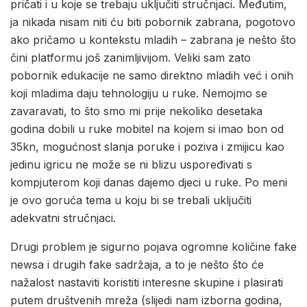
pričati i u koje se trebaju uključiti stručnjaci. Međutim,
ja nikada nisam niti ću biti pobornik zabrana, pogotovo
ako pričamo u kontekstu mladih – zabrana je nešto što
čini platformu još zanimljivijom. Veliki sam zato
pobornik edukacije ne samo direktno mladih već i onih
koji mladima daju tehnologiju u ruke. Nemojmo se
zavaravati, to što smo mi prije nekoliko desetaka
godina dobili u ruke mobitel na kojem si imao bon od
35kn, mogućnost slanja poruke i poziva i zmijicu kao
jedinu igricu ne može se ni blizu uspoređivati s
kompjuterom koji danas dajemo djeci u ruke. Po meni
je ovo goruća tema u koju bi se trebali uključiti
adekvatni stručnjaci.
Drugi problem je sigurno pojava ogromne količine fake
newsa i drugih fake sadržaja, a to je nešto što će
nažalost nastaviti koristiti interesne skupine i plasirati
putem društvenih mreža (slijedi nam izborna godina,