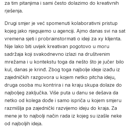
za tim pitanjima i sami često dolazimo do kreativnih
rješenja.
Drugi smjer je već spomenuti kolaborativni pristup
kojeg jako njegujemo u agenciji. Ajmo danas svi na sat
vremena sjeti i probrainstormati o ideji za xy klijenta.
Nije lako biti uvijek kreativan pogotovo u moru
sadržaja koji svakodnevno izlazi na društvenim
mrežama i u kontekstu toga da nešto što je jučer bilo
kul, danas je krinđ. Zbog toga najbolje ideje izađu iz
zajedničkih razgovora u kojem netko pitcha ideju,
druga osoba mu kontrira i na kraju skupa dolaze do
najboljeg zaključka. Više puta u danu se dešava da
netko od kolega dođe i samo ispriča u kojem smjeru
razmišlja pa zajednički razvijemo ideju do kraja. Za
mene je to najbolji način rada iz kojeg su izašle neke
od najboljih ideja.