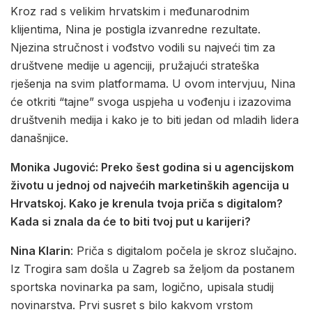
Kroz rad s velikim hrvatskim i međunarodnim
klijentima, Nina je postigla izvanredne rezultate.
Njezina stručnost i vođstvo vodili su najveći tim za
društvene medije u agenciji, pružajući strateška
rješenja na svim platformama. U ovom intervjuu, Nina
će otkriti “tajne” svoga uspjeha u vođenju i izazovima
društvenih medija i kako je to biti jedan od mladih lidera
današnjice.
Monika Jugović: Preko šest godina si u agencijskom
životu u jednoj od najvećih marketinških agencija u
Hrvatskoj. Kako je krenula tvoja priča s digitalom?
Kada si znala da će to biti tvoj put u karijeri?
Nina Klarin
: Priča s digitalom počela je skroz slučajno.
Iz Trogira sam došla u Zagreb sa željom da postanem
sportska novinarka pa sam, logično, upisala studij
novinarstva. Prvi susret s bilo kakvom vrstom