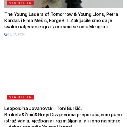
MLADI LIDERI
The Young Laders of Tomorrow & Young Lions, Petra
Kardaš i Elma Mešić, ForgeBIT: Zaključile smo da je
svako natjecanje igra, a mi smo se odlučile igrati
23/04/2024
MLADI LIDERI
Leopoldina Jovanovski i Toni Buršić,
Bruketa&Žinić&Grey: Dizajnerima preporučujemo puno
istraživanja, vježbanja i razmišljanja, ali i ono najbitnije
– dobar san prije Young Lionsa!