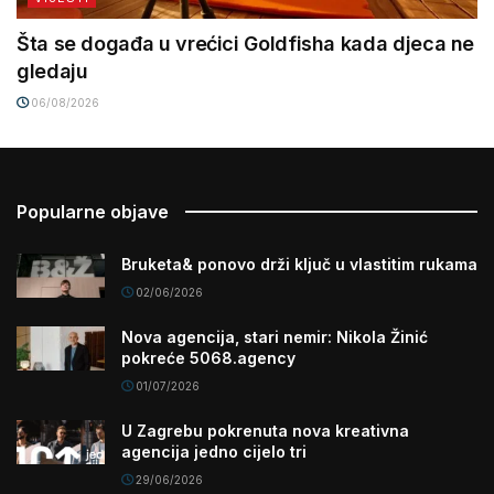
Šta se događa u vrećici Goldfisha kada djeca ne
gledaju
06/08/2026
Popularne objave
Bruketa& ponovo drži ključ u vlastitim rukama
02/06/2026
Nova agencija, stari nemir: Nikola Žinić
pokreće 5068.agency
01/07/2026
U Zagrebu pokrenuta nova kreativna
agencija jedno cijelo tri
29/06/2026