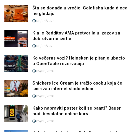
Šta se događa u vrećici Goldfisha kada djeca
ne gledaju
06/08/2026
Kia je Redditov AMA pretvorila u izazov za
dobrotvorne svrhe
06/08/2026
Ko večeras vozi? Heineken je pitanje ubacio
u OpenTable rezervaciju
05/08/2026
Snickers Ice Cream je tražio osobu koja će
smirivati internet sladoledom
05/08/2026
Kako napraviti poster koji se pamti? Bauer
nudi besplatan online kurs
05/08/2026