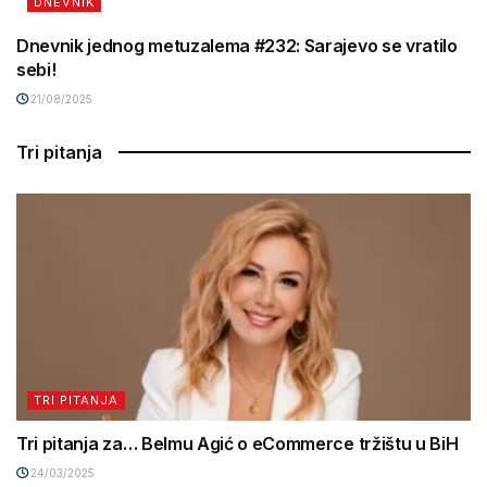
DNEVNIK
Dnevnik jednog metuzalema #232: Sarajevo se vratilo
sebi!
21/08/2025
Tri pitanja
TRI PITANJA
Tri pitanja za… Belmu Agić o eCommerce tržištu u BiH
24/03/2025