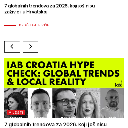
Društvene mreže ubrzavaju marketing, ali
same ne mogu nositi rast brenda
PROČITAJTE VIŠE
VIJESTI
7 globalnih trendova za 2026. koji još nisu