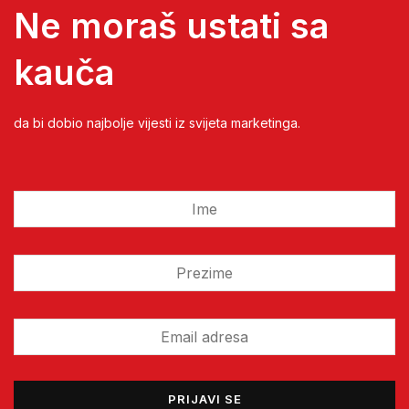
Ne moraš ustati sa
kauča
da bi dobio najbolje vijesti iz svijeta marketinga.