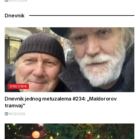
20/07/2026
Dnevnik
DNEVNIK
Dnevnik jednog metuzalema #234: „Maldororov
tramvaj“
16/12/2025