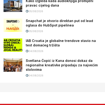
Kako izgleda kada audioknjiga promijeni
pravac cijelog dana
05/08/2026
Snapchat je otvorio direktan put od lead
oglasa do HubSpot pipelinea
05/08/2026
IAB Croatia je globalne trendove stavio na
test domaćeg tržišta
04/08/2026
Svetlana Ćopić iz Kana donosi dokaz da
regionalne kreativke pripadaju za najvećim
stolovima
04/08/2026