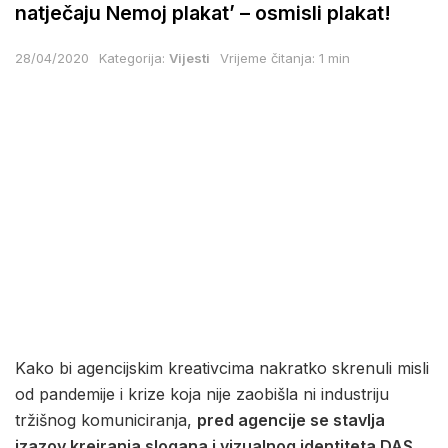
natječaju Nemoj plakat’ – osmisli plakat!
28/04/2020
Kategorija:
Vijesti
Vrijeme čitanja: 1 min
Kako bi agencijskim kreativcima nakratko skrenuli misli
od pandemije i krize koja nije zaobišla ni industriju
tržišnog komuniciranja,
pred agencije se stavlja
izazov kreiranja slogana i vizualnog identiteta DAS