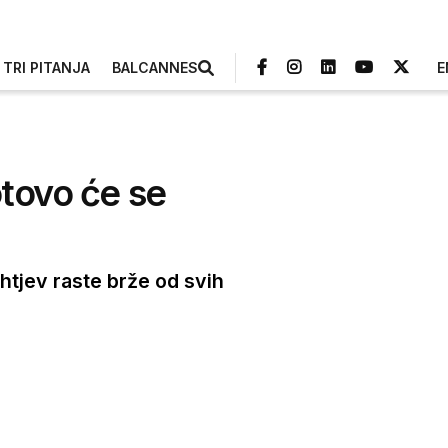
TRI PITANJA
BALCANNES
E
otovo će se
tjev raste brže od svih