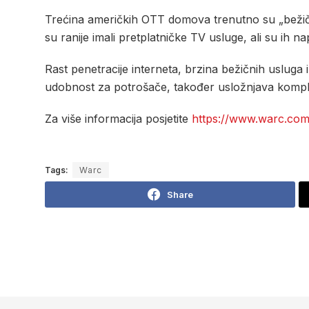
Trećina američkih OTT domova trenutno su „bežični
su ranije imali pretplatničke TV usluge, ali su ih n
Rast penetracije interneta, brzina bežičnih usluga
udobnost za potrošače, također usložnjava kompleks
Za više informacija posjetite
https://www.warc.com
Tags:
Warc
Share