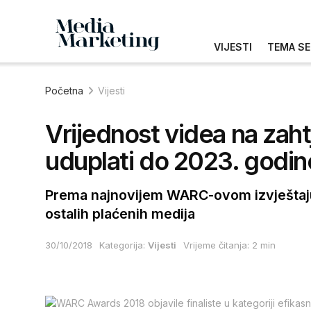
VIJESTI
TEMA SE
Početna
Vijesti
Vrijednost videa na zah
uduplati do 2023. godine
Prema najnovijem WARC-ovom izvještaju 
ostalih plaćenih medija
30/10/2018
Kategorija:
Vijesti
Vrijeme čitanja: 2 min