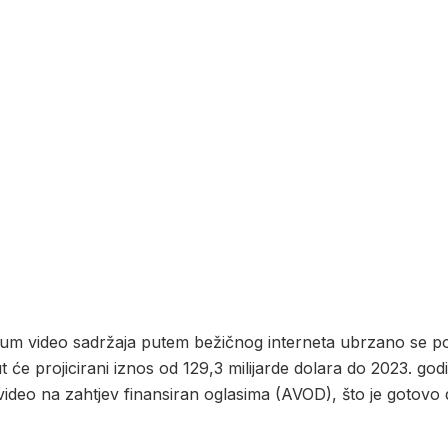
mium video sadržaja putem bežičnog interneta ubrzano se po
ut će projicirani iznos od 129,3 milijarde dolara do 2023. go
na video na zahtjev finansiran oglasima (AVOD), što je gotov