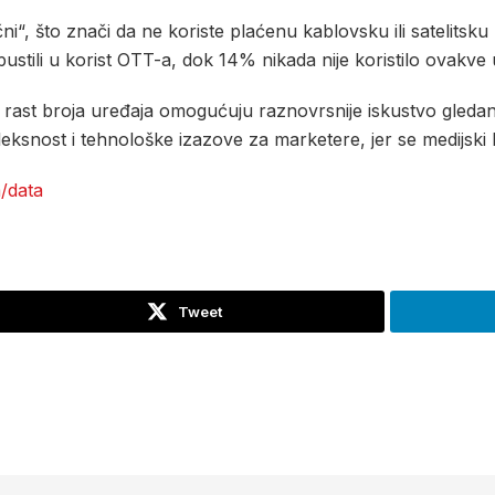
“, što znači da ne koriste plaćenu kablovsku ili satelitsk
apustili u korist OTT-a, dok 14% nikada nije koristilo ovakve 
 i rast broja uređaja omogućuju raznovrsnije iskustvo gled
nost i tehnološke izazove za marketere, jer se medijski kr
/data
Tweet