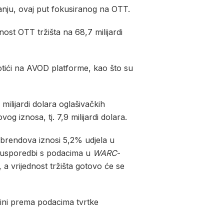
vanju, ovaj put fokusiranog na OTT.
nost OTT tržišta na 68,7 milijardi
otići na AVOD platforme, kao što su
milijardi dolara oglašivačkih
 iznosa, tj. 7,9 milijardi dolara.
 brendova iznosi 5,2% udjela u
u usporedbi s podacima u
WARC
-
 a vrijednost tržišta gotovo će se
zini prema podacima tvrtke