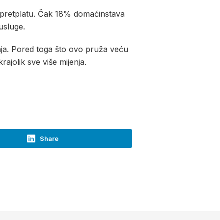
u pretplatu. Čak 18% domaćinstava
usluge.
anja. Pored toga što ovo pruža veću
ajolik sve više mijenja.
Share