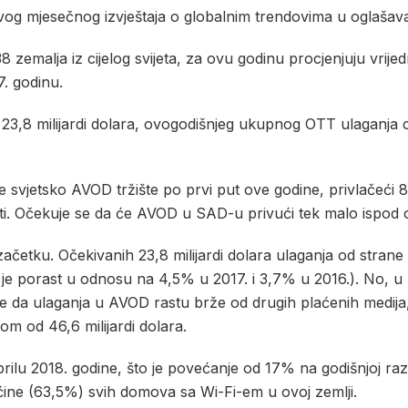
-ovog mjesečnog izvještaja o globalnim trendovima u oglaša
8 zemalja iz cijelog svijeta, za ovu godinu procjenjuju vrijed
7. godinu.
. 23,8 milijardi dolara, ovogodišnjeg ukupnog OTT ulaganja 
 svjetsko AVOD tržište po prvi put ove godine, privlačeći 8 
i. Očekuje se da će AVOD u SAD-u privući tek malo ispod ovog
ačetku. Očekivanih 23,8 milijardi dolara ulaganja od strane
 je porast u odnosu na 4,5% u 2017. i 3,7% u 2016.). No, 
o je da ulaganja u AVOD rastu brže od drugih plaćenih medija,
om od 46,6 milijardi dolara.
rilu 2018. godine, što je povećanje od 17% na godišnjoj ra
ećine (63,5%) svih domova sa Wi-Fi-em u ovoj zemlji.