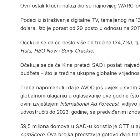
Ovi i ostali ključni nalazi dio su najnovijeg WARC
Podaci iz istraživanja digitalne TV, temeljenog na 13
dolara, što je porast od 29 posto u odnosu na 201
Očekuje se da će nešto više od trećine (34,7%), tj
Hulu, HBO Now
i
Sony Crackle
.
Očekuje se da će Kina preteći SAD i postati najveće
budžeta – što je trećina ukupne globalne vrijednost
Treba napomenuti i da je AVOD još uvijek u svom z
globalnom ulaganju u oglašavanje ove godine (što
ovim izvještajem
International Ad Forecast
, vidljiv
udvostručiti do 2023. godine, sa predviđenim iznos
59,5 miliona domova u SAD-u koristilo je OTT u ap
comScore
. Ova brojka predstavlja gotovo dvije tr