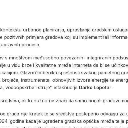
ontekstu urbanog planiranja, upravljanja gradskim usluga
iše pozitivnih primjera gradova koji su implementirali inform
h upravnih procesa.
stav s mnoštvom međusobno povezanih i integriranih podsus
elje u vidu brze i kvalitetne mreže interneta da bi se učinkov
kacijom. Glavni čimbenik uspješnosti svakog pametnog gr
brojača, instrumenata, obnovljivih izvora energije te energe
, vodoopskrbe i struje“, istaknuo je
Darko Lopotar
.
sredstva, ali to nužno ne znači da samo bogati gradovi mog
g grada nije kratak te se sredstva postepeno odvajaju za 
994. godine kada je ugrađena gradska optička mreža te je