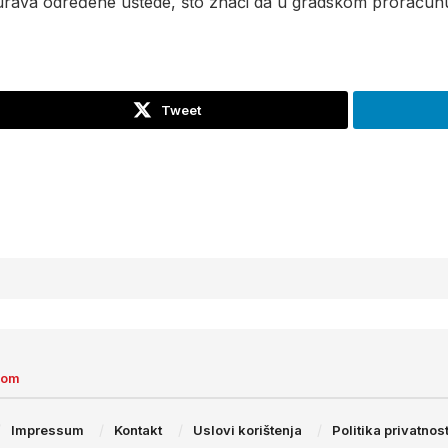
gurava određene uštede, što znači da u gradskom proračunu 
Tweet
com
Impressum
Kontakt
Uslovi korištenja
Politika privatnost