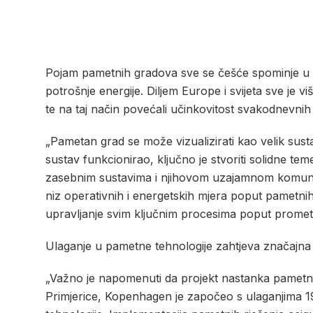
Pojam pametnih gradova sve se češće spominje u k
potrošnje energije. Diljem Europe i svijeta sve je v
te na taj način povećali učinkovitost svakodnevni
„Pametan grad se može vizualizirati kao velik su
sustav funkcionirao, ključno je stvoriti solidne tem
zasebnim sustavima i njihovom uzajamnom komuni
niz operativnih i energetskih mjera poput pametnih 
upravljanje svim ključnim procesima poput prometa
Ulaganje u pametne tehnologije zahtjeva značajna 
„Važno je napomenuti da projekt nastanka pametno
Primjerice, Kopenhagen je započeo s ulaganjima 1