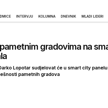
DMICE
INTERVJU
KOLUMNA
DNEVNIK
MLADI LIDERI
 o pametnim gradovima na sma
la
a Darko Lopotar sudjelovat će u smart city pan
spješnosti pametnih gradova