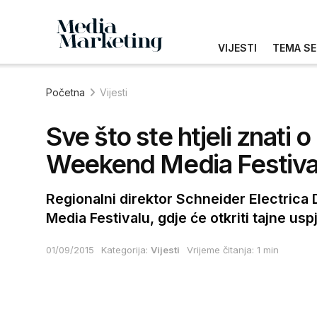
VIJESTI
TEMA SE
Početna
Vijesti
Sve što ste htjeli znati
Weekend Media Festiva
Regionalni direktor Schneider Electric
Media Festivalu, gdje će otkriti tajne u
01/09/2015
Kategorija:
Vijesti
Vrijeme čitanja: 1 min