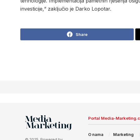
tehnologije. Implementacija pametnih rješenja osi
investicije,“ zaključio je Darko Lopotar.
Share
Portal Media-Marketing.
O nama
Marketing
© 2025. Powered by