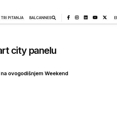
TRI PITANJA
BALCANNES
E
rt city panelu
elu na ovogodišnjem Weekend