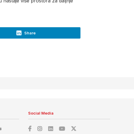
nastaje više prostora za daljnje
Share
Social Media
i