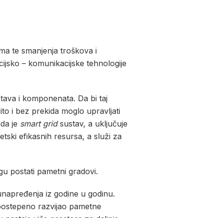
ma te smanjenja troškova i
acijsko – komunikacijske tehnologije
tava i komponenata. Da bi taj
ito i bez prekida moglo upravljati
ada je
smart grid
sustav, a uključuje
tski efikasnih resursa, a služi za
u postati pametni gradovi.
unapređenja iz godine u godinu.
 postepeno razvijao pametne