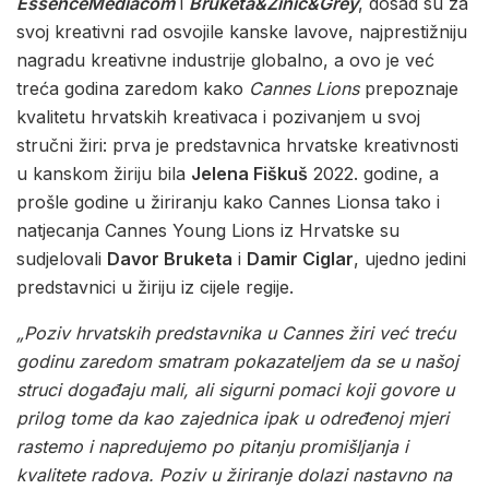
EssenceMediacom
i
Bruketa&Žinić&Grey
, dosad su za
svoj kreativni rad osvojile kanske lavove, najprestižniju
nagradu kreativne industrije globalno, a ovo je već
treća godina zaredom kako
Cannes Lions
prepoznaje
kvalitetu hrvatskih kreativaca i pozivanjem u svoj
stručni žiri: prva je predstavnica hrvatske kreativnosti
u kanskom žiriju bila
Jelena Fiškuš
2022. godine, a
prošle godine u žiriranju kako Cannes Lionsa tako i
natjecanja Cannes Young Lions iz Hrvatske su
sudjelovali
Davor Bruketa
i
Damir Ciglar
, ujedno jedini
predstavnici u žiriju iz cijele regije.
„Poziv hrvatskih predstavnika u Cannes žiri već treću
godinu zaredom smatram pokazateljem da se u našoj
struci događaju mali, ali sigurni pomaci koji govore u
prilog tome da kao zajednica ipak u određenoj mjeri
rastemo i napredujemo po pitanju promišljanja i
kvalitete radova. Poziv u žiriranje dolazi nastavno na