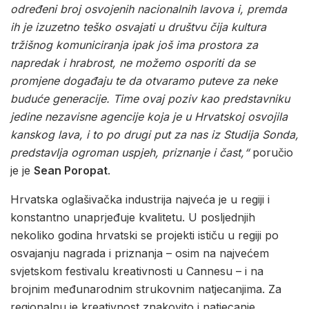
određeni broj osvojenih nacionalnih lavova i, premda
ih je izuzetno teško osvajati u društvu čija kultura
tržišnog komuniciranja ipak još ima prostora za
napredak i hrabrost, ne možemo osporiti da se
promjene događaju te da otvaramo puteve za neke
buduće generacije. Time ovaj poziv kao predstavniku
jedine nezavisne agencije koja je u Hrvatskoj osvojila
kanskog lava, i to po drugi put za nas iz Studija Sonda,
predstavlja ogroman uspjeh, priznanje i čast,“
poručio
je je
Sean Poropat
.
Hrvatska oglašivačka industrija najveća je u regiji i
konstantno unaprjeđuje kvalitetu. U posljednjih
nekoliko godina hrvatski se projekti ističu u regiji po
osvajanju nagrada i priznanja – osim na najvećem
svjetskom festivalu kreativnosti u Cannesu – i na
brojnim međunarodnim strukovnim natjecanjima. Za
regionalnu je kreativnost znakovito i natjecanje