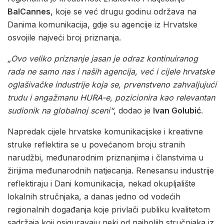
BalCannes
, koje se već drugu godinu održava na
Danima komunikacija, gdje su agencije iz Hrvatske
osvojile najveći broj priznanja.
„Ovo veliko priznanje jasan je odraz kontinuiranog
rada ne samo nas i naših agencija, već i cijele hrvatske
oglašivačke industrije koja se, prvenstveno zahvaljujući
trudu i angažmanu HURA-e, pozicionira kao relevantan
sudionik na globalnoj sceni“
, dodao je
Ivan Golubić
.
Napredak cijele hrvatske komunikacijske i kreativne
struke reflektira se u povećanom broju stranih
narudžbi, međunarodnim priznanjima i članstvima u
žirijima međunarodnih natjecanja. Renesansu industrije
reflektiraju i Dani komunikacija, nekad okupljalište
lokalnih stručnjaka, a danas jedno od vodećih
regionalnih događanja koje privlači publiku kvalitetom
sadržaja koji osiguravaju neki od najboljih stručnjaka iz