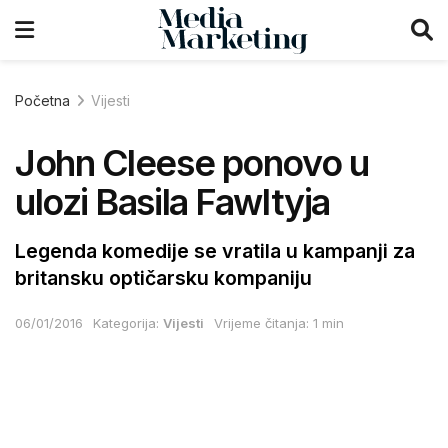
Početna
Vijesti
John Cleese ponovo u
ulozi Basila Fawltyja
Legenda komedije se vratila u kampanji za
britansku optičarsku kompaniju
06/01/2016
Kategorija:
Vijesti
Vrijeme čitanja: 1 min