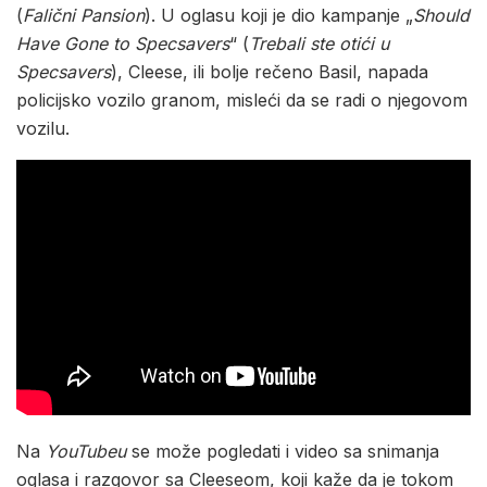
(
Falični Pansion
). U oglasu koji je dio kampanje „
Should
Have Gone to Specsavers
“ (
Trebali ste otići u
Specsavers
), Cleese, ili bolje rečeno Basil, napada
policijsko vozilo granom, misleći da se radi o njegovom
vozilu.
Na
YouTubeu
se može pogledati i video sa snimanja
oglasa i razgovor sa Cleeseom, koji kaže da je tokom