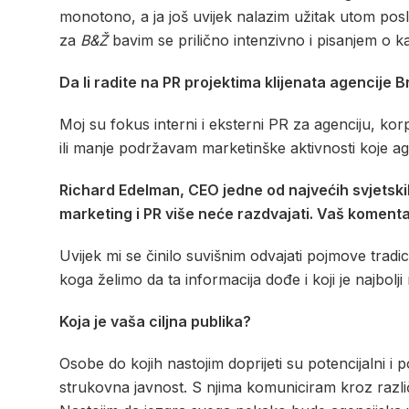
monotono, a ja još uvijek nalazim užitak utom posl
za
B&Ž
bavim se prilično intenzivno i pisanjem o ka
Da li radite na PR projektima klijenata agencije
Moj su fokus interni i eksterni PR za agenciju, k
ili manje podržavam marketinške aktivnosti koje agen
Richard Edelman, CEO jedne od najvećih svjetsk
marketing i PR više neće razdvajati. Vaš koment
Uvijek mi se činilo suvišnim odvajati pojmove trad
koga želimo da ta informacija dođe i koji je najbolj
Koja je vaša ciljna publika?
Osobe do kojih nastojim doprijeti su potencijalni i p
strukovna javnost. S njima komuniciram kroz različi