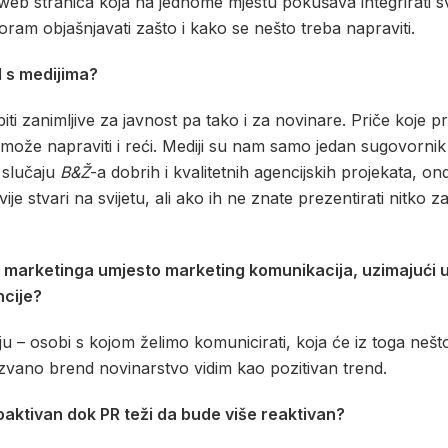
eb stranica koja na jednome mjestu pokušava integrirati sve
am objašnjavati zašto i kako se nešto treba napraviti.
M s medijima?
iti zanimljive za javnost pa tako i za novinare. Priče koje pr
i može napraviti i reći. Mediji su nam samo jedan sugovornik u
u slučaju
B&Ž
-a dobrih i kvalitetnih agencijskih projekata, ond
ije stvari na svijetu, ali ako ih ne znate prezentirati nitko 
marketinga umjesto marketing komunikacija, uzimajući u obz
ncije?
elju – osobi s kojom želimo komunicirati, koja će iz toga nešto 
zvano brend novinarstvo vidim kao pozitivan trend.
oaktivan dok PR te
ži da bude više reaktivan?