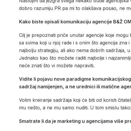
Nastojim da jezgra svega nekako bude agencijska w
dobro razumiju PR pa mi to olakšava posao, ne mor
Kako biste opisali komunikaciju agencije B&Ž O
Cilj je prepoznati priče unutar agencije koje mogu b
sa svima koji u njoj rade i s onim što agencija zna 
najbolju strategiju, ali ako nema dobrih sadržaja, 
Jednako kao što možete raditi najbolje i najzanimljiv
neće znati što vi možete napraviti.
Vidite li pojavu nove paradigme komunikacijskog 
sadržaj namijenjen, a ne urednici ili matične age
Volim kreiranje sadržaja koji će biti od koristi čitat
mu nešto, a ne mu samo nuditi. U tom smislu tako
Smatrate li da je marketing u agencijama viš
e pr