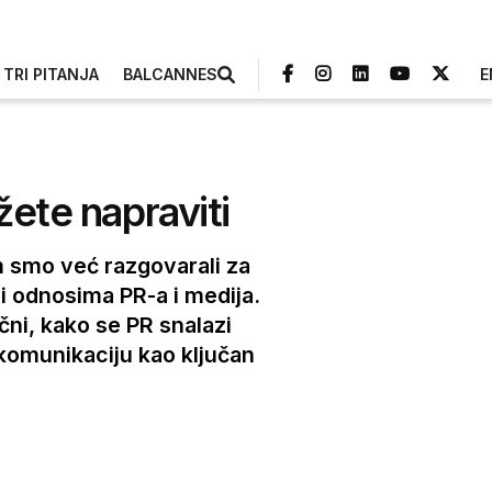
TRI PITANJA
BALCANNES
E
žete napraviti
 smo već razgovarali za
i odnosima PR-a i medija.
čni, kako se PR snalazi
 komunikaciju kao ključan