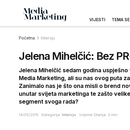
VIJESTI
TEMA SE
Početna
Intervju
Jelena Mihelčić: Bez PR-
Jelena Mihelčić sedam godina uspješno 
Media Marketing, ali su nas ovog puta za
Zanimalo nas je što ona misli o brend no
unutar svijeta marketinga te zašto velik
segment svoga rada?
14/05/2015
Kategorija:
Intervju
Vrijeme čitanja: 3 min