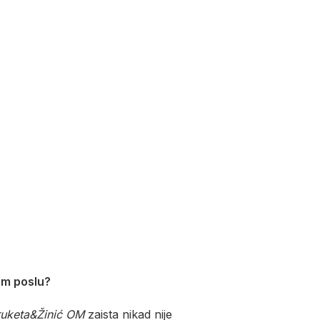
om poslu?
ruketa&Žinić OM
zaista nikad nije