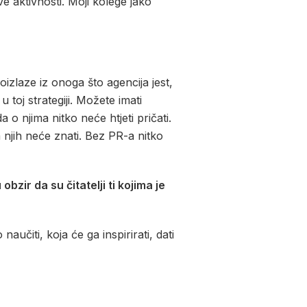
 aktivnosti. Moji kolege jako
oizlaze iz onoga što agencija jest,
 toj strategiji. Možete imati
a o njima nitko neće htjeti pričati.
za njih neće znati. Bez PR-a nitko
ir da su čitatelji ti kojima je
naučiti, koja će ga inspirirati, dati