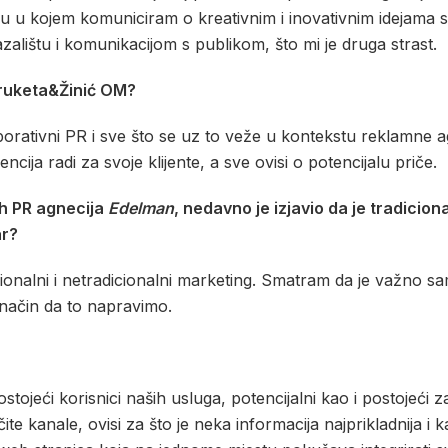
u u kojem komuniciram o kreativnim i inovativnim idejama s
zalištu i komunikacijom s publikom, što mi je druga strast.
 Bruketa&Žinić OM?
orporativni PR i sve što se uz to veže u kontekstu reklamne
cija radi za svoje klijente, a sve ovisi o potencijalu priče.
ih PR agnecija
Edelman
, nedavno je izjavio da je tradicion
ar?
icionalni i netradicionalni marketing. Smatram da je važno s
i način da to napravimo.
ostojeći korisnici naših usluga, potencijalni kao i postojeći z
te kanale, ovisi za što je neka informacija najprikladnija i 