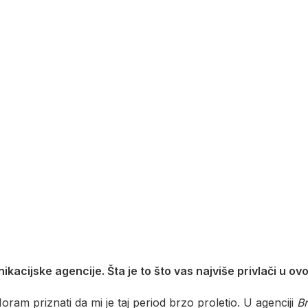
acijske agencije. Šta je to što vas najviše privlači u ov
am priznati da mi je taj period brzo proletio. U agenciji
B