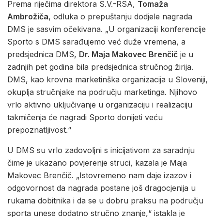
Prema riječima direktora S.V.-RSA,
Tomaža
Ambrožiča
, odluka o prepuštanju dodjele nagrada
DMS je sasvim očekivana. „U organizaciji konferencije
Sporto s DMS sarađujemo već duže vremena, a
predsjednica DMS,
Dr. Maja Makovec Brenčič
je u
zadnjih pet godina bila predsjednica stručnog žirija.
DMS, kao krovna marketinška organizacija u Sloveniji,
okuplja stručnjake na području marketinga. Njihovo
vrlo aktivno uključivanje u organizaciju i realizaciju
takmičenja će nagradi Sporto donijeti veću
prepoznatljivost.“
U DMS su vrlo zadovoljni s inicijativom za saradnju
čime je ukazano povjerenje struci, kazala je Maja
Makovec Brenčič. „Istovremeno nam daje izazov i
odgovornost da nagrada postane još dragocjenija u
rukama dobitnika i da se u dobru praksu na području
sporta unese dodatno stručno znanje,“ istakla je