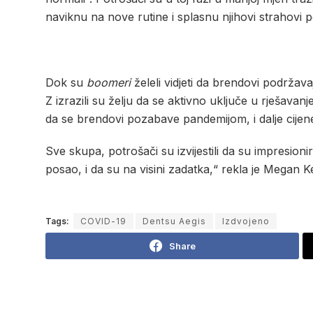
naviknu na nove rutine i splasnu njihovi strahovi 
Dok su
boomeri
želeli vidjeti da brendovi podržava
Z izrazili su želju da se aktivno uključe u rješavan
da se brendovi pozabave pandemijom, i dalje cije
Sve skupa, potrošači su izvijestili da su impresio
posao, i da su na visini zadatka,“ rekla je Megan Ke
Tags:
COVID-19
Dentsu Aegis
Izdvojeno
Share