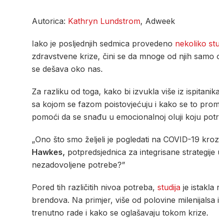
Autorica:
Kathryn Lundstrom
, Adweek
Iako je posljednjih sedmica provedeno
nekoliko stu
zdravstvene krize, čini se da mnoge od njih samo od
se dešava oko nas.
Za razliku od toga, kako bi izvukla više iz ispitanik
sa kojom se fazom poistovjećuju i kako se to prom
pomoći da se snađu u emocionalnoj oluji koju potro
„Ono što smo željeli je pogledati na COVID-19 kroz
Hawkes,
potpredsjednica za integrisane strategije
nezadovoljene potrebe?”
Pored tih različitih nivoa potreba,
studija
je istakla
brendova. Na primjer, više od polovine milenijalsa
trenutno rade i kako se oglašavaju tokom krize.