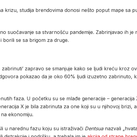
na krizu, studija brendovima donosi nešto poput mape sa 
vno suočavanje sa stvarnošću pandemije. Zabrinjavao ih je 
 i borili se sa brigom za druge.
no zabrinuti’ zapravo se smanjuje kako se ljudi kreću kroz ov
 odgovora pokazao da je oko 60% ljudi izuzetno zabrinuto, ka
utih faza. U početku su se mlađe generacije – generacija Z i
eracija X je bila zabrinuta za one koji su u njihovoj brizi, 
j na ekonomiju.
ešli u narednu fazu koju su istraživači
Dentsua
nazvali „hvata
li distrakcije i podršku, a trebala im je
akcija od strane bre