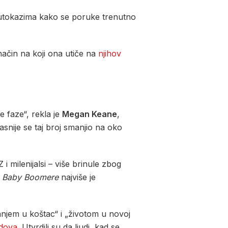
putokazima kako se poruke trenutno
način na koji ona utiče na
njihov
e faze“, rekla je
Megan Keane
,
snije se taj broj smanjio na oko
 milenijalsi – više brinule zbog
a
Baby Boomere
najviše je
njem u koštac“ i „životom u novoj
ndova
. Utvrdili su da ljudi, kad se