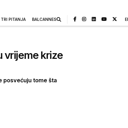
TRI PITANJA
BALCANNES
E
u vrijeme krize
ače posvećuju tome šta