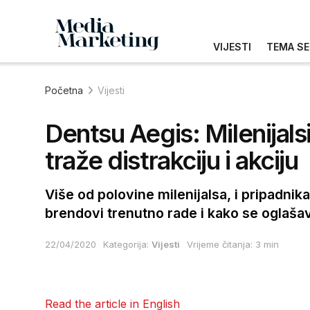
VIJESTI
TEMA SE
Početna
Vijesti
Dentsu Aegis: Milenijals
traže distrakciju i akciju
Više od polovine milenijalsa, i pripadni
brendovi trenutno rade i kako se oglaša
22/04/2020
Kategorija:
Vijesti
Vrijeme čitanja: 3 min
Read the article in English