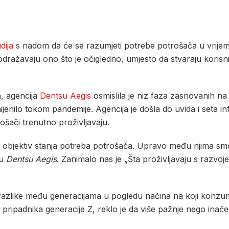
dija
s nadom da će se razumjeti potrebe potrošača u vrij
ražavaju ono što je očigledno, umjesto da stvaraju korisnij
a, agencija
Dentsu Aegis
osmislila je niz faza zasnovanih na 
ijenilo tokom pandemije. Agencija je došla do uvida i seta 
šači trenutno proživljavaju.
 objektiv stanja potreba potrošača. Upravo među njima smo p
 u
Dentsu Aegis
. Zanimalo nas je „Šta proživljavaju s razvoj
 razlike među generacijama u pogledu načina na koji konzum
 i pripadnika generacije Z, reklo je da više pažnje nego ina