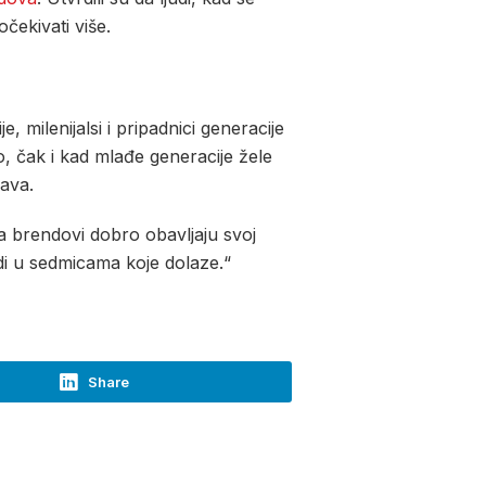
čekivati više.
, milenijalsi i pripadnici generacije
No, čak i kad mlađe generacije žele
ava.
da brendovi dobro obavljaju svoj
idi u sedmicama koje dolaze.“
Share