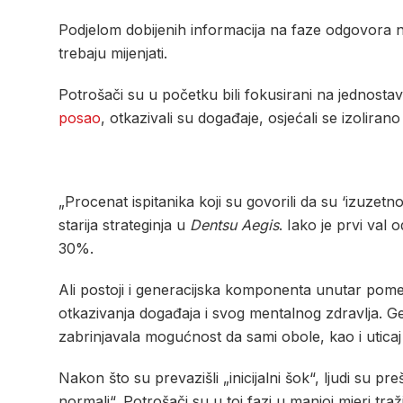
Podjelom dobijenih informacija na faze odgovora 
trebaju mijenjati.
Potrošači su u početku bili fokusirani na jednosta
posao
, otkazivali su događaje, osjećali se izolirano
„Procenat ispitanika koji su govorili da su ‘izuzet
starija strateginja u
Dentsu Aegis
. Iako je prvi val
30%.
Ali postoji i generacijska komponenta unutar pomen
otkazivanja događaja i svog mentalnog zdravlja. Gen
zabrinjavala mogućnost da sami obole, kao i utica
Nakon što su prevazišli „inicijalni šok“, ljudi su pr
normali“. Potrošači su u toj fazi u manjoj mjeri traži