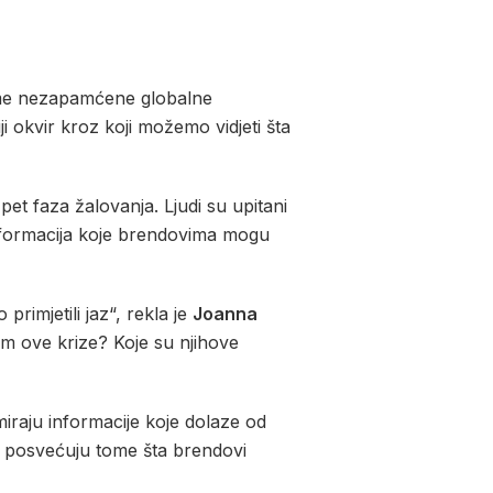
eme nezapamćene globalne
i okvir kroz koji možemo vidjeti šta
pet faza žalovanja. Ljudi su upitani
informacija koje brendovima mogu
rimjetili jaz“, rekla je
Joanna
em ove krize? Koje su njihove
iraju informacije koje dolaze od
če posvećuju tome šta brendovi