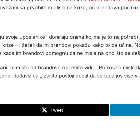
povezani sa prvobitnim utiscima krize, od brendova počinju o
ju svoje uposlenike i doniraju onima kojima je to najpotrebnije
je krize – i željeli da im brendovi pokažu kako to da učine. 
ne kada im brendovi pomognu da ne misle na ono što se deš
nirani onim što od brandova općenito vide. „Potrošači misle 
ane, dodavši da „ zaista postoji apetit da se toga još više v
Tweet