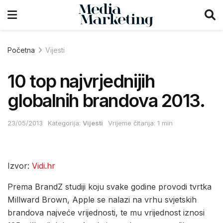
Početna
Vijesti
10 top najvrjednijih
globalnih brandova 2013.
23/05/2013
Kategorija:
Vijesti
Vrijeme čitanja: 1 min
Izvor:
Vidi.hr
Prema BrandZ studiji koju svake godine provodi tvrtka
Millward Brown, Apple se nalazi na vrhu svjetskih
brandova najveće vrijednosti, te mu vrijednost iznosi