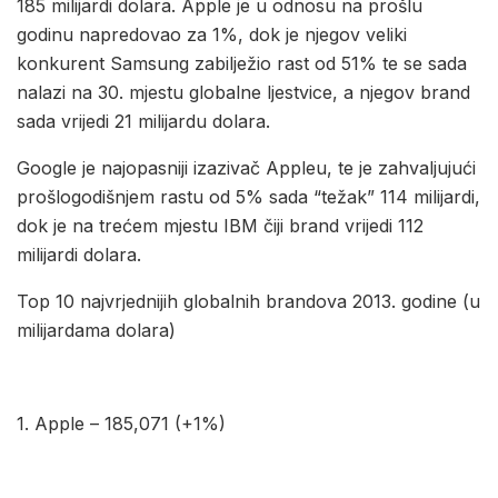
185 milijardi dolara. Apple je u odnosu na prošlu
godinu napredovao za 1%, dok je njegov veliki
konkurent Samsung zabilježio rast od 51% te se sada
nalazi na 30. mjestu globalne ljestvice, a njegov brand
sada vrijedi 21 milijardu dolara.
Google je najopasniji izazivač Appleu, te je zahvaljujući
prošlogodišnjem rastu od 5% sada “težak” 114 milijardi,
dok je na trećem mjestu IBM čiji brand vrijedi 112
milijardi dolara.
Top 10 najvrjednijih globalnih brandova 2013. godine (u
milijardama dolara)
1. Apple – 185,071 (+1%)