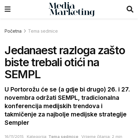
Početna
Tema sedmice
Jedanaest razloga zašto
biste trebali otići na
SEMPL
U Portorožu će se (a gdje bi drugo) 26. i 27.
novembra održati SEMPL, tradicionalna
konferencija medijskih trendova i
takmičenje za najbolje medijske strategije
Sempler
16/11/2015
Kategorija:
Tema sedmice
Vrijeme čitanja: 2 min