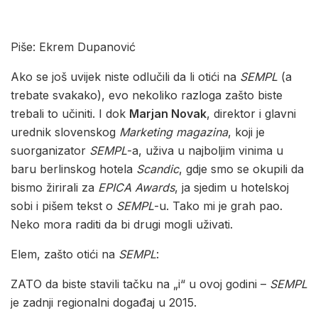
Piše: Ekrem Dupanović
Ako se još uvijek niste odlučili da li otići na
SEMPL
(a
trebate svakako), evo nekoliko razloga zašto biste
trebali to učiniti. I dok
Marjan Novak
, direktor i glavni
urednik slovenskog
Marketing magazina
, koji je
suorganizator
SEMPL
-a, uživa u najboljim vinima u
baru berlinskog hotela
Scandic
, gdje smo se okupili da
bismo žirirali za
EPICA Awards
, ja sjedim u hotelskoj
sobi i pišem tekst o
SEMPL
-u. Tako mi je grah pao.
Neko mora raditi da bi drugi mogli uživati.
Elem, zašto otići na
SEMPL
:
ZATO da biste stavili tačku na „i“ u ovoj godini –
SEMPL
je zadnji regionalni događaj u 2015.