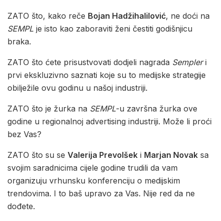
ZATO što, kako reče
Bojan Hadžihalilović
, ne doći na
SEMPL
je isto kao zaboraviti ženi čestiti godišnjicu
braka.
ZATO što ćete prisustvovati dodjeli nagrada
Sempler
i
prvi ekskluzivno saznati koje su to medijske strategije
obilježile ovu godinu u našoj industriji.
ZATO što je žurka na
SEMPL
-u završna žurka ove
godine u regionalnoj advertising industriji. Može li proći
bez Vas?
ZATO što su se
Valerija Prevolšek
i
Marjan Novak
sa
svojim saradnicima cijele godine trudili da vam
organizuju vrhunsku konferenciju o medijskim
trendovima. I to baš upravo za Vas. Nije red da ne
dođete.