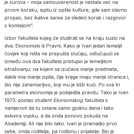
je surova – moja samouverenost je nestala već na
prvom koraku, ispitu iz opšte kulture, gde sam slavno
propao, bez ikakve šanse za sledeći korak i razgovor
s komisijom”.
Izbor fakulteta kojeg će studirati se na kraju suzio na
dva: Ekonomski ili Pravni. Kako je Ivan jedan temeljit
čovjek koji ništa ne prepušta slučaju, odlučujući se
između ova dva fakulteta pristupio je temeljitom
istraživanju: na kojem se izučava manje predmeta,
dakle ima manje ispita, čije knjige imaju manje stranica i,
što nije zanemarljivo, koji mu je bliži kući. Po sva tri
parametra ekonomija je pobijedila pravdu. Tako je Ivan
1973. postao student
Ekonomskog fakulteta
s
namjerom da tu ostane samo godinu dana i tako
eskivira vojsku, a da onda ponovo pokuša na
Akademiji. Ali nije bilo tako. Ivan je iznenadio prvo
sebe, onda roditelje, pa rodbinu i prijatelje. Bio je