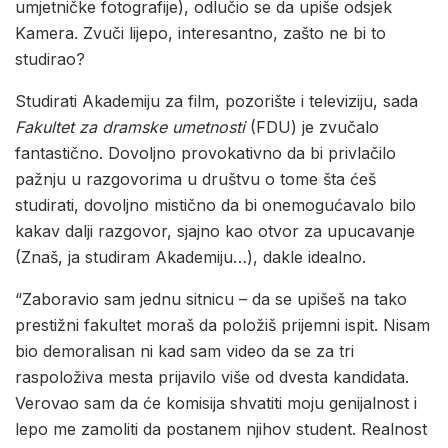
umjetničke fotografije), odlučio se da upiše odsjek
Kamera. Zvuči lijepo, interesantno, zašto ne bi to
studirao?
Studirati Akademiju za film, pozorište i televiziju, sada
Fakultet za dramske umetnosti
(FDU) je zvučalo
fantastično. Dovoljno provokativno da bi privlačilo
pažnju u razgovorima u društvu o tome šta ćeš
studirati, dovoljno mistično da bi onemogućavalo bilo
kakav dalji razgovor, sjajno kao otvor za upucavanje
(Znaš, ja studiram Akademiju…), dakle idealno.
“Zaboravio sam jednu sitnicu – da se upišeš na tako
prestižni fakultet moraš da položiš prijemni ispit. Nisam
bio demoralisan ni kad sam video da se za tri
raspoloživa mesta prijavilo više od dvesta kandidata.
Verovao sam da će komisija shvatiti moju genijalnost i
lepo me zamoliti da postanem njihov student. Realnost