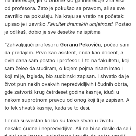
ne interesuje, jer o onome što ga interesuje zna više
od profesora. Zato je pokušao sa pravom, ali se sve
završilo na pokušaju. Na kraju se vratio na početak:
upisao je i završio
Fakultet dramskih umjetnosti
. Postao
je odlikaš, dobio je sve desetke na ispitima
“Zahvaljujući profesoru
Goranu Pekoviću
, počeo sam
da predajem. Prvo kao asistent, onda kao docent, a
ovih dana sam postao i profesor. I to na fakultetu, koji
sam želeo da studiram, o kojem pojma nisam imao i
koji mi je, izgleda, bio sudbinski zapisan. I shvatio da je
život pun nekih ovakvih nepredvidljivih i čudnih obrta,
gde zatvoriš krug četrdeset godina kasnije, idući u
nekom suprotnom pravcu od onog koji ti je zapisan. A
to tek shvatiš kasnije, kada se to desi.
I onda si svestan koliko su takve stvari u životu
nekako čudne i nepredvidljive. Ali ne bi se desile da se i