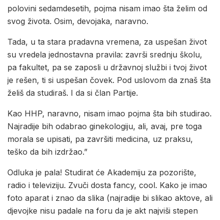
polovini sedamdesetih, pojma nisam imao šta želim od
svog života. Osim, devojaka, naravno.
Tada, u ta stara pradavna vremena, za uspešan život
su vredela jednostavna pravila: završi srednju školu,
pa fakultet, pa se zaposli u državnoj službi i tvoj život
je rešen, ti si uspešan čovek. Pod uslovom da znaš šta
želiš da studiraš. I da si član Partije.
Kao HHP, naravno, nisam imao pojma šta bih studirao.
Najradije bih odabrao ginekologiju, ali, avaj, pre toga
morala se upisati, pa završiti medicina, uz praksu,
teško da bih izdržao.”
Odluka je pala! Studirat će Akademiju za pozorište,
radio i televiziju. Zvuči dosta fancy, cool. Kako je imao
foto aparat i znao da slika (najradije bi slikao aktove, ali
djevojke nisu padale na foru da je akt najviši stepen