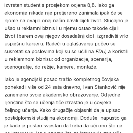
izvrstan student s prosjekom ocjena 8,8. Iako ga
ekonomija nikada nije pretjerano zanimala ipak će se
njome na ovaj ili onaj način baviti cijeli život. Slučajno je
ušao u reklamni biznis i u njemu ostao takođe cijeli
život (barem ovaj njegov dosadašnji dio), izgradivši vrlo
uspješnu karijeru. Radeći u oglašavanju počeo se
susretati sa poslovima koji su se učili na
FDU
, a koristili
u reklamnom biznisu: od organizacije, scenarija,
scenografije, do režije, kamere, montaže.
Iako je agencijski posao tražio kompletnog čovjeka
ponekad i više od 24 sata dnevno, Ivan Stanković nije
zanemario svoje akademsko obrazovanje. Od jedne
lijenštine što se učenja tiče izrastao je u čovjeka
željnog učenja. Kako drugačije objasniti da je upisao
postidplomski studij na ekonomiji. Doduše, napustio ga
je kada je postao svjestan da treba da uči ono što ga