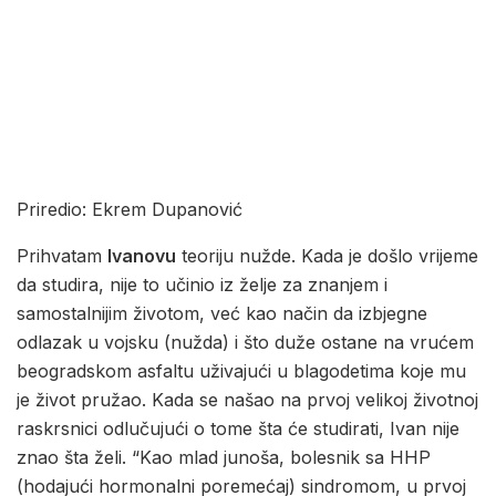
Priredio: Ekrem Dupanović
Prihvatam
Ivanovu
teoriju nužde. Kada je došlo vrijeme
da studira, nije to učinio iz želje za znanjem i
samostalnijim životom, već kao način da izbjegne
odlazak u vojsku (nužda) i što duže ostane na vrućem
beogradskom asfaltu uživajući u blagodetima koje mu
je život pružao. Kada se našao na prvoj velikoj životnoj
raskrsnici odlučujući o tome šta će studirati, Ivan nije
znao šta želi. “Kao mlad junoša, bolesnik sa HHP
(hodajući hormonalni poremećaj) sindromom, u prvoj