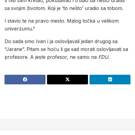
ti nisi sam kretao, pokušavao i trudio da nešto uradiš
sa svojim životom. Koji je ‘to nešto’ uradio sa tobom.
I stavio te na pravo mesto. Malog točka u velikom
univerzumu.”
Do sada smo Ivan i ja oslovljavali jedan drugog sa
“Jarane”. Pitam se hoću li ga sad morati oslovljavati sa
profesore. A jeste profesor, ne samo na
FDU
.