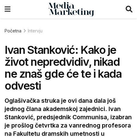
Početna
Intervju
Ivan Stanković: Kako je
život nepredvidiv, nikad
ne znaš gde će te i kada
odvesti
Oglašivačka struka je ovi dana dala još
jednog člana akademskoj zajednici. Ivan
Stanković, predsjednik Communisa, izabran
je prošlog četvrtka za vanrednog profesora
na Fakultetu dramskih umetnosti u