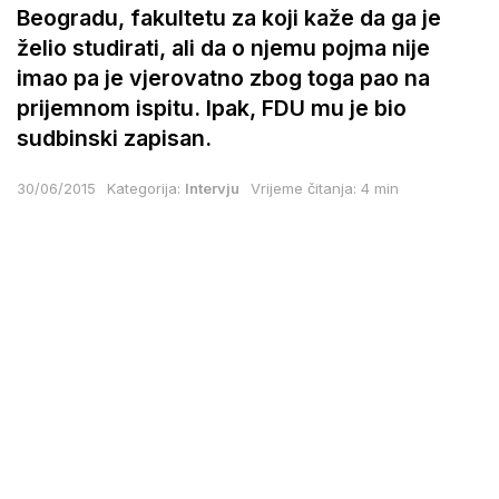
Beogradu, fakultetu za koji kaže da ga je
želio studirati, ali da o njemu pojma nije
imao pa je vjerovatno zbog toga pao na
prijemnom ispitu. Ipak, FDU mu je bio
sudbinski zapisan.
30/06/2015
Kategorija:
Intervju
Vrijeme čitanja: 4 min