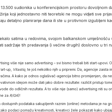
 13.500 sudionika u konferencijskom prostoru dovoljnom da
rija koji jednostavno niti teoretski ne mogu vidjeti sve prijav
vaju detaljno planiranje dana ili ste u protivnom izgubljeni k
da čekalo satima u redovima, svojom balkanskom umješnošću
ti sadržaje tih predavanja (i većine drugih) doslovno u tri n
ising više nije samo advertising – svi bismo trebali biti start-upovi. O
trart-up,
Vitastiq
, te još nekoliko njih u pripremi. Da, agencije zaista 
čima. A kako je odnos oglašivač-agencija bitno promijenjen, da ne 
novativnom idejom može dati jako dobre rezultate: različit pristup to
vode do odličnih rezultata. A to više nije (samo) advertising niti su 
ine za
R/GA
)!
a dostupnih podataka sakupljenih raznim (online) metodama je na gran
kako podaci pomažu kreativnosti, kreativci žele pokazati kako ubij