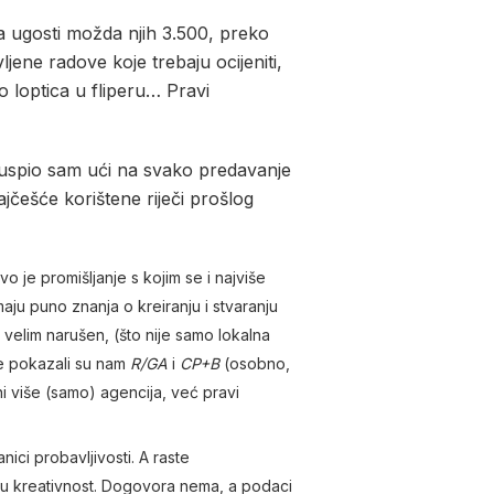
 ugosti možda njih 3.500, preko
ljene radove koje trebaju ocijeniti,
ao loptica u fliperu… Pravi
 uspio sam ući na svako predavanje
ajčešće korištene riječi prošlog
vo je promišljanje s kojim se i najviše
imaju puno znanja o kreiranju i stvaranju
velim narušen, (što nije samo lokalna
me pokazali su nam
R/GA
i
CP+B
(osobno,
oni više (samo) agencija, već pravi
ici probavljivosti. A raste
aju kreativnost. Dogovora nema, a podaci