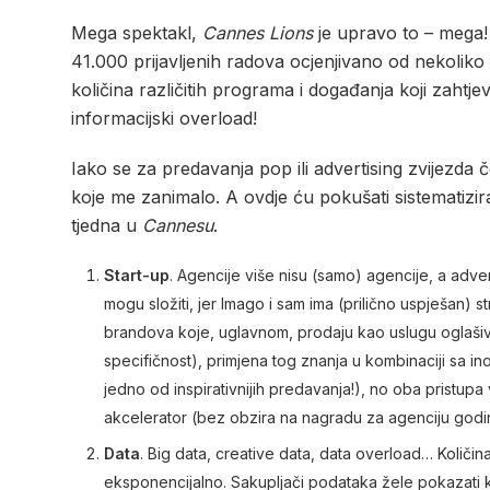
Mega spektakl,
Cannes Lions
je upravo to – mega!
41.000 prijavljenih radova ocjenjivano od nekoliko ži
količina različitih programa i događanja koji zahtje
informacijski overload!
Iako se za predavanja pop ili advertising zvijez
koje me zanimalo. A ovdje ću pokušati sistematizira
tjedna u
Cannesu
.
Start-up
. Agencije više nisu (samo) agencije, a advert
mogu složiti, jer Imago i sam ima (prilično uspješan) s
brandova koje, uglavnom, prodaju kao uslugu oglašiva
specifičnost), primjena tog znanja u kombinaciji sa i
jedno od inspirativnijih predavanja!), no oba pristupa 
akcelerator (bez obzira na nagradu za agenciju god
Data
. Big data, creative data, data overload… Količin
eksponencijalno. Sakupljači podataka žele pokazati 