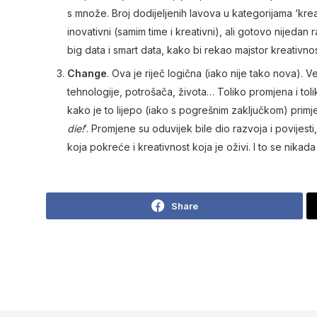
s množe. Broj dodijeljenih lavova u kategorijama ‘krea
inovativni (samim time i kreativni), ali gotovo nijed
big data i smart data, kako bi rekao majstor kreativno
Change
. Ova je riječ logična (iako nije tako nova).
tehnologije, potrošača, života… Toliko promjena i to
kako je to lijepo (iako s pogrešnim zaključkom) primje
die!
’. Promjene su oduvijek bile dio razvoja i povijest
koja pokreće i kreativnost koja je oživi. I to se nikada
Share