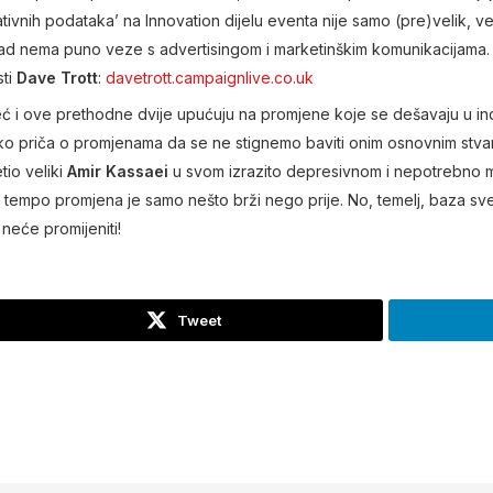
tivnih podataka’ na Innovation dijelu eventa nije samo (pre)velik, v
an rad nema puno veze s advertisingom i marketinškim komunikacijama. 
sti
Dave Trott
:
davetrott.campaignlive.co.uk
 Već i ove prethodne dvije upućuju na promjene koje se dešavaju u in
liko priča o promjenama da se ne stignemo baviti onim osnovnim stva
tio veliki
Amir Kassaei
u svom izrazito depresivnom i nepotrebno 
i, tempo promjena je samo nešto brži nego prije. No, temelj, baza sveg
 neće promijeniti!
Tweet