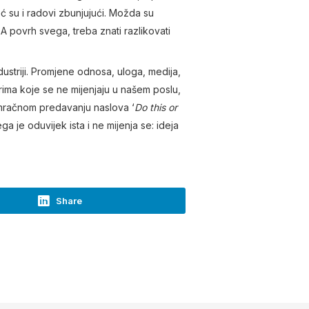
eć su i radovi zbunjujući. Možda su
A povrh svega, treba znati razlikovati
dustriji. Promjene odnosa, uloga, medija,
rima koje se ne mijenjaju u našem poslu,
mračnom predavanju naslova ‘
Do this or
a je oduvijek ista i ne mijenja se: ideja
Share