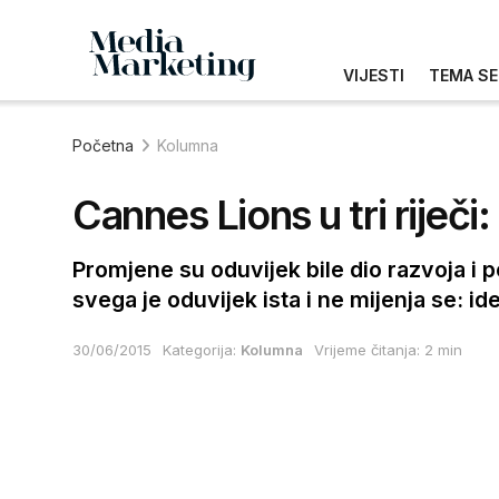
VIJESTI
TEMA SE
Početna
Kolumna
Cannes Lions u tri riječi
Promjene su oduvijek bile dio razvoja i 
svega je oduvijek ista i ne mijenja se: id
30/06/2015
Kategorija:
Kolumna
Vrijeme čitanja: 2 min