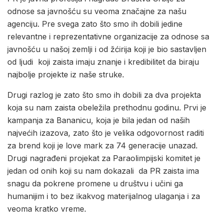
odnose sa javnošću su veoma značajne za našu
agenciju. Pre svega zato što smo ih dobili jedine
relevantne i reprezentativne organizacije za odnose sa
javnošću u našoj zemlji i od žćirija koji je bio sastavljen
od ljudi koji zaista imaju znanje i kredibilitet da biraju
najbolje projekte iz naše struke.
Drugi razlog je zato što smo ih dobili za dva projekta
koja su nam zaista obeležila prethodnu godinu. Prvi je
kampanja za Bananicu, koja je bila jedan od naših
najvećih izazova, zato što je velika odgovornost raditi
za brend koji je love mark za 74 generacije unazad.
Drugi nagrađeni projekat za Paraolimpijski komitet je
jedan od onih koji su nam dokazali da PR zaista ima
snagu da pokrene promene u društvu i učini ga
humanijim i to bez ikakvog materijalnog ulaganja i za
veoma kratko vreme.