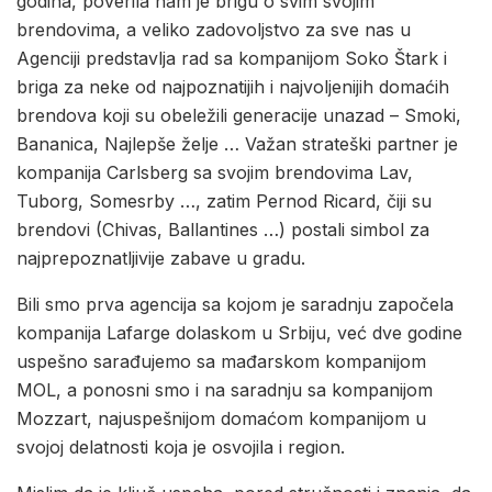
godina, poverila nam je brigu o svim svojim
brendovima, a veliko zadovoljstvo za sve nas u
Agenciji predstavlja rad sa kompanijom Soko Štark i
briga za neke od najpoznatijih i najvoljenijih domaćih
brendova koji su obeležili generacije unazad – Smoki,
Bananica, Najlepše želje … Važan strateški partner je
kompanija Carlsberg sa svojim brendovima Lav,
Tuborg, Somesrby …, zatim Pernod Ricard, čiji su
brendovi (Chivas, Ballantines …) postali simbol za
najprepoznatljivije zabave u gradu.
Bili smo prva agencija sa kojom je saradnju započela
kompanija Lafarge dolaskom u Srbiju, već dve godine
uspešno sarađujemo sa mađarskom kompanijom
MOL, a ponosni smo i na saradnju sa kompanijom
Mozzart, najuspešnijom domaćom kompanijom u
svojoj delatnosti koja je osvojila i region.