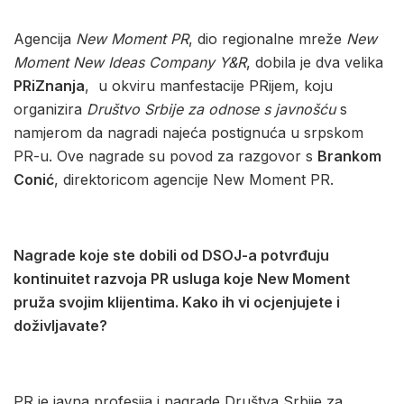
Agencija
New Moment PR
, dio regionalne mreže
New
Moment New Ideas Company Y&R
, dobila je dva velika
PRiZnanja
, u okviru manfestacije PRijem, koju
organizira
Društvo Srbije za odnose s javnošću
s
namjerom da nagradi najeća postignuća u srpskom
PR-u. Ove nagrade su povod za razgovor s
Brankom
Conić
, direktoricom agencije New Moment PR.
Nagrade koje ste dobili od DSOJ-a potvrđuju
kontinuitet razvoja PR usluga koje New Moment
pruža svojim klijentima. Kako ih vi ocjenjujete i
doživljavate?
PR je javna profesija i nagrade Društva Srbije za