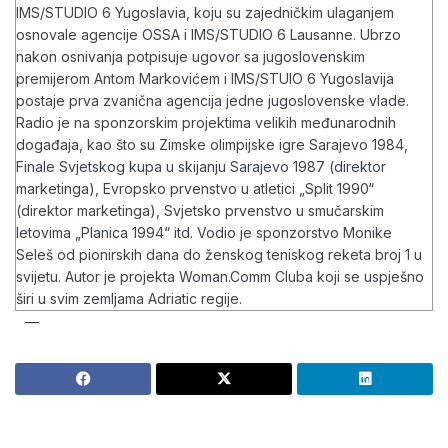
IMS/STUDIO 6 Yugoslavia, koju su zajedničkim ulaganjem
osnovale agencije OSSA i IMS/STUDIO 6 Lausanne. Ubrzo
nakon osnivanja potpisuje ugovor sa jugoslovenskim
premijerom Antom Markovićem i IMS/STUIO 6 Yugoslavija
postaje prva zvanična agencija jedne jugoslovenske vlade.
Radio je na sponzorskim projektima velikih međunarodnih
događaja, kao što su Zimske olimpijske igre Sarajevo 1984,
Finale Svjetskog kupa u skijanju Sarajevo 1987 (direktor
marketinga), Evropsko prvenstvo u atletici „Split 1990“
(direktor marketinga), Svjetsko prvenstvo u smučarskim
letovima „Planica 1994“ itd. Vodio je sponzorstvo Monike
Seleš od pionirskih dana do ženskog teniskog reketa broj 1 u
svijetu. Autor je projekta Woman.Comm Cluba koji se uspješno
širi u svim zemljama Adriatic regije.