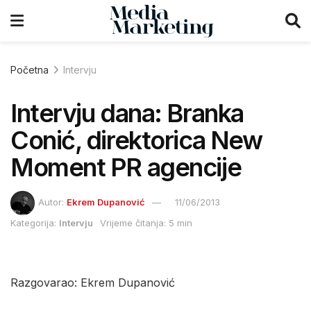
Početna
Intervju
Intervju dana: Branka
Conić, direktorica New
Moment PR agencije
Autor:
Ekrem Dupanović
11/06/2013
Kategorija:
Intervju
Vrijeme čitanja: 5 min
Razgovarao: Ekrem Dupanović