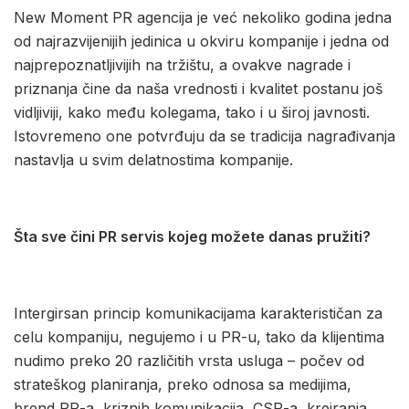
New Moment PR agencija je već nekoliko godina jedna
od najrazvijenijih jedinica u okviru kompanije i jedna od
najprepoznatljivijih na tržištu, a ovakve nagrade i
priznanja čine da naša vrednosti i kvalitet postanu još
vidljiviji, kako među kolegama, tako i u široj javnosti.
Istovremeno one potvrđuju da se tradicija nagrađivanja
nastavlja u svim delatnostima kompanije.
Šta sve čini PR servis kojeg možete danas pružiti?
Intergirsan princip komunikacijama karakterističan za
celu kompaniju, negujemo i u PR-u, tako da klijentima
nudimo preko 20 različitih vrsta usluga – počev od
strateškog planiranja, preko odnosa sa medijima,
brend PR-a, kriznih komunikacija, CSR-a, kreiranja