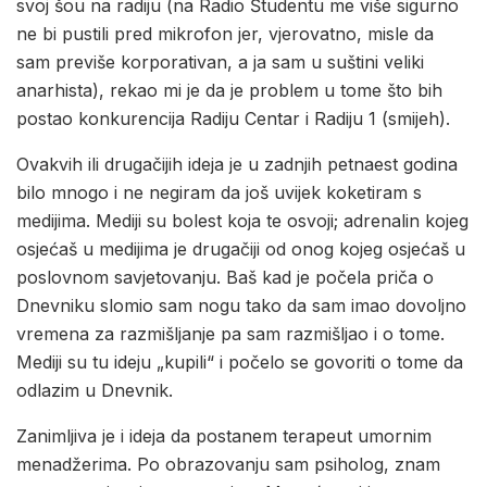
svoj šou na radiju (na Radio Študentu me više sigurno
ne bi pustili pred mikrofon jer, vjerovatno, misle da
sam previše korporativan, a ja sam u suštini veliki
anarhista), rekao mi je da je problem u tome što bih
postao konkurencija Radiju Centar i Radiju 1 (smijeh).
Ovakvih ili drugačijih ideja je u zadnjih petnaest godina
bilo mnogo i ne negiram da još uvijek koketiram s
medijima. Mediji su bolest koja te osvoji; adrenalin kojeg
osjećaš u medijima je drugačiji od onog kojeg osjećaš u
poslovnom savjetovanju. Baš kad je počela priča o
Dnevniku slomio sam nogu tako da sam imao dovoljno
vremena za razmišljanje pa sam razmišljao i o tome.
Mediji su tu ideju „kupili“ i počelo se govoriti o tome da
odlazim u Dnevnik.
Zanimljiva je i ideja da postanem terapeut umornim
menadžerima. Po obrazovanju sam psiholog, znam