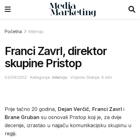
Početna
Intervju
Franci Zavrl, direktor
skupine Pristop
03/09/2012
Kategorija:
Intervju
Vrijeme čitanja: 4 min
Prije tačno 20 godina,
Dejan Verčič
,
Franci Zavrl
i
Brane Gruban
su osnovali Pristop koji je, za dvije
decenije, izrastao u najjaču komunikacijsku skupinu u
regiji.