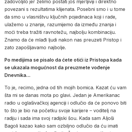
zadovoljilo jer želimo postati još mjerljiviji i direktno
povezani s rezultatima klijenata. Posebni smo i u tome
da smo u vlasništvu ključnih pojedinaca koji i rade,
ulažemo u znanje, razumijemo da između znanja i
moći treba tražiti ravnotežu, najbolju kombinaciju.
Znamo da će mlađi ljudi nakon nas preuzeti Pristop i
zato zapošljavamo najbolje.
Po medijima se pisalo da ćete otići iz Pristopa kada
se ukazala mogućnost da preuzmete vođenje
Dnevnika…
To je, recimo, jedna od tih mojih bomica. Kazat ću vam
šta mi se danas mota po glavi. Jedan je Amerikanac
radio u oglašivačkoj agenciji i odlučio da će ponovo biti
to što je bio na početku svoje karijere – voditelj na
radiju i sada ima svoj radijski šou. Kada sam Aljoši
Bagoli kazao kako sam ozbiljno odlučio da ću imati