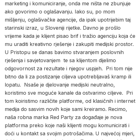
marketing i komuniciranje, onda me ništa ne zbunjuje
ako govorimo o oglašavanju. Iako su, po mom
mišljenju, oglašivačke agencije, da ipak upotrijebim taj
starinski izraz, u Sloveniji rijetke. Davno je prošlo
vrijeme kada je klijent pisao brif i tražio agenciju koja će
mu uraditi kreativno rješenje i zakupiti medijski prostor.
U Pristopu se danas bavimo stvaranjem poslovnih
rješenja i savjetovanjem te sa klijentom dijelimo
odgovornost za rezultate i njegov uspjeh. Pri tom nije
bitno da li za postizanje ciljeva upotrebljavaš kramp ili
lopatu. Nsaše je djelovanje medijski neutralno,
koristimo sve moguće kanale da ostvarimo ciljeve. Pri
tom koiristimo različite platforme, od klasičnih i internet
medija do sasvim novih koje sami kreiramo. Recimo,
naša robna marka Red Party za događaje je nova
platforma preko koje naši klijenti mogu komunicirati i
doći u kontakt sa svojim potrošačima. U najvećoj mjeri,