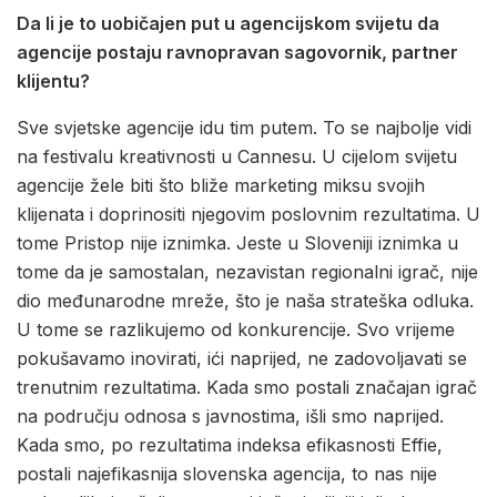
Da li je to uobičajen put u agencijskom svijetu da
agencije postaju ravnopravan sagovornik, partner
klijentu?
Sve svjetske agencije idu tim putem. To se najbolje vidi
na festivalu kreativnosti u Cannesu. U cijelom svijetu
agencije žele biti što bliže marketing miksu svojih
klijenata i doprinositi njegovim poslovnim rezultatima. U
tome Pristop nije iznimka. Jeste u Sloveniji iznimka u
tome da je samostalan, nezavistan regionalni igrač, nije
dio međunarodne mreže, što je naša strateška odluka.
U tome se razlikujemo od konkurencije. Svo vrijeme
pokušavamo inovirati, ići naprijed, ne zadovoljavati se
trenutnim rezultatima. Kada smo postali značajan igrač
na području odnosa s javnostima, išli smo naprijed.
Kada smo, po rezultatima indeksa efikasnosti Effie,
postali najefikasnija slovenska agencija, to nas nije