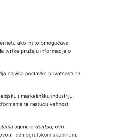
nternetu ako im to omogućava
 da tvrtke pružaju informacije o
lja najviše postavke privatnosti na
edijsku i marketinšku industriju,
latformama te rastuću važnost
stema
agencije
dentsu
, ovo
je s ovom demografskom skupinom.