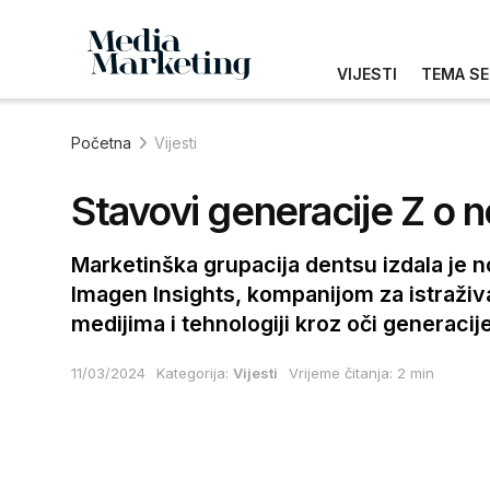
VIJESTI
TEMA SE
Početna
Vijesti
Stavovi generacije Z o 
Marketinška grupacija dentsu izdala je n
Imagen Insights, kompanijom za istraživa
medijima i tehnologiji kroz oči generacije
11/03/2024
Kategorija:
Vijesti
Vrijeme čitanja: 2 min