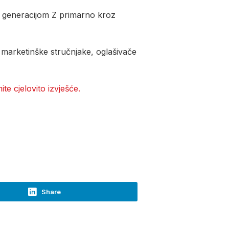
 s generacijom Z primarno kroz
 marketinške stručnjake, oglašivače
te cjelovito izvješće.
Share