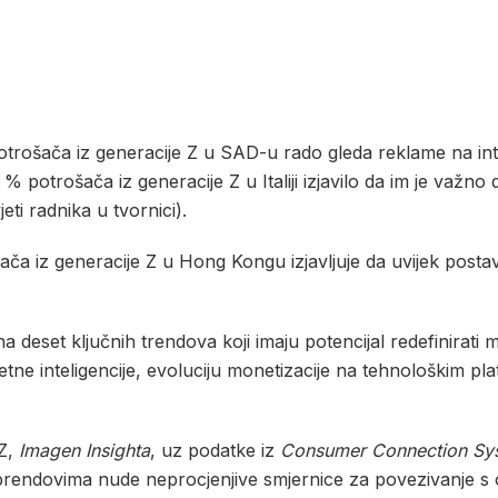
 potrošača iz generacije Z u SAD-u rado gleda reklame na i
% potrošača iz generacije Z u Italiji izjavilo da im je važno
eti radnika u tvornici).
ača iz generacije Z u Hong Kongu izjavljuje da uvijek postav
a deset ključnih trendova koji imaju potencijal redefinirati m
etne inteligencije, evoluciju monetizacije na tehnološkim p
 Z,
Imagen Insighta
, uz podatke iz
Consumer Connection Sy
koje brendovima nude neprocjenjive smjernice za povezivan