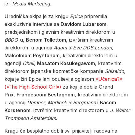
je i
Media Marketing
.
Urednička ekipa je za knjigu
Epica
pripremila
ekskluzivne intervjue sa
Davidom Lubarsom
,
predsjednikom i glavnim kreativnim direktorom u
BBDO
-u,
Benom Tollettom
, izvršnim kreativnim
direktorom u agenciji
Adam & Eve DDB London
,
Malcolmom Poyntonom
, kreativnim direktorom u
agenciji
Cheil
,
Masatom Kosukegawom
, kreativnim
direktorom japanske kozmetičke kompanije
Shiseido
,
koja je žiri Epice lani oduševila oglasom
»Učenica?«
(»The High School Girl«)
za koji je dobila Grand
Prix,
Francescom Bestagnom
, kreativnim direktorom
u agenciji
Demner, Merlicek &
Bergmann
i
Basom
Korstenom
, izvršnim kreativnim direktorom u
J. Walter
Thompson Amsterdam
.
Knjigu će besplatno dobiti svi prijavitelji radova na