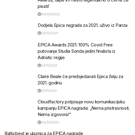
pisati!
09/09/2022
Dodjela Epica nagrada za 2021. uživo iz Pariza
02/12/2021
EPICA Awards 2021: 100% Covid Free
putovanje Studia Sonda jedini finalista iz
Adriatic regije
23/11/2021
Claire Beale će predsjedavati Epica žiriju za
2021. godinu
01/11/2021
Cloudfactory potpisuje novu komunikacijsku
kampanju EPICA nagrada: „Nema pristrasnosti.
Nema izgovora!“
03/09/2021
Balticbest je ulaznica za EPICA nagrade