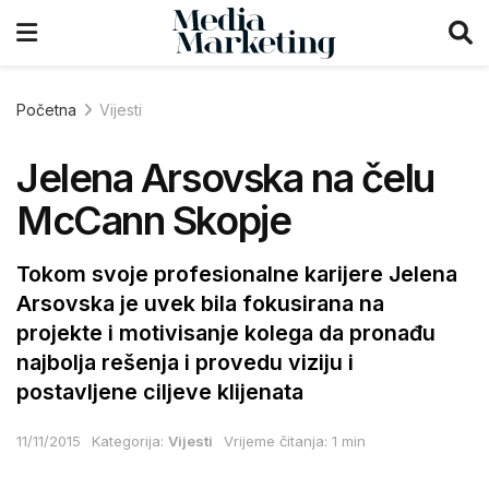
Početna
Vijesti
Jelena Arsovska na čelu
McCann Skopje
Tokom svoje profesionalne karijere Jelena
Arsovska je uvek bila fokusirana na
projekte i motivisanje kolega da pronađu
najbolja rešenja i provedu viziju i
postavljene ciljeve klijenata
11/11/2015
Kategorija:
Vijesti
Vrijeme čitanja: 1 min