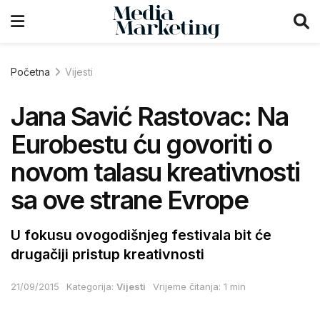
Početna
Vijesti
Jana Savić Rastovac: Na
Eurobestu ću govoriti o
novom talasu kreativnosti
sa ove strane Evrope
U fokusu ovogodišnjeg festivala bit će
drugačiji pristup kreativnosti
21/09/2015
Kategorija:
Vijesti
Vrijeme čitanja: 1 min