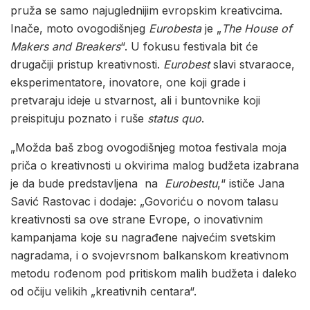
pruža se samo najuglednijim evropskim kreativcima.
Inače, moto ovogodišnjeg
Eurobesta
je „
The House of
Makers and Breakers
“. U fokusu festivala bit će
drugačiji pristup kreativnosti.
Eurobest
slavi stvaraoce,
eksperimentatore, inovatore, one koji grade i
pretvaraju ideje u stvarnost, ali i buntovnike koji
preispituju poznato i ruše
status quo
.
„Možda baš zbog ovogodišnjeg motoa festivala moja
priča o kreativnosti u okvirima malog budžeta izabrana
je da bude predstavljena na
Eurobestu
,“ ističe Jana
Savić Rastovac i dodaje: „Govoriću o novom talasu
kreativnosti sa ove strane Evrope, o inovativnim
kampanjama koje su nagrađene najvećim svetskim
nagradama, i o svojevrsnom balkanskom kreativnom
metodu rođenom pod pritiskom malih budžeta i daleko
od očiju velikih „kreativnih centara“.