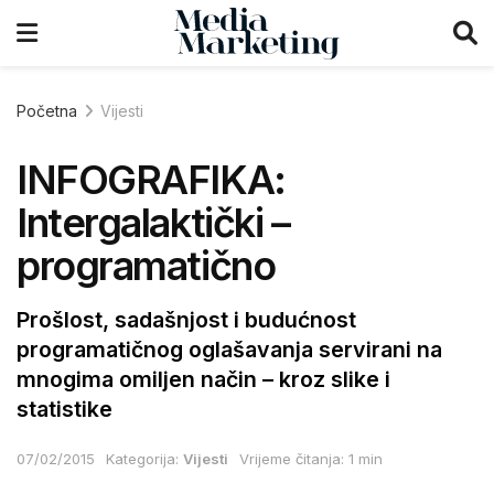
Početna
Vijesti
INFOGRAFIKA:
Intergalaktički –
programatično
Prošlost, sadašnjost i budućnost
programatičnog oglašavanja servirani na
mnogima omiljen način – kroz slike i
statistike
07/02/2015
Kategorija:
Vijesti
Vrijeme čitanja: 1 min