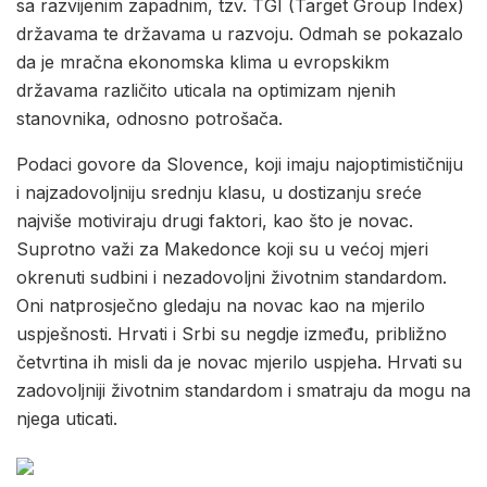
sa razvijenim zapadnim, tzv. TGI (Target Group Index)
državama te državama u razvoju. Odmah se pokazalo
da je mračna ekonomska klima u evropskikm
državama različito uticala na optimizam njenih
stanovnika, odnosno potrošača.
Podaci govore da Slovence, koji imaju najoptimističniju
i najzadovoljniju srednju klasu, u dostizanju sreće
najviše motiviraju drugi faktori, kao što je novac.
Suprotno važi za Makedonce koji su u većoj mjeri
okrenuti sudbini i nezadovoljni životnim standardom.
Oni natprosječno gledaju na novac kao na mjerilo
uspješnosti. Hrvati i Srbi su negdje između, približno
četvrtina ih misli da je novac mjerilo uspjeha. Hrvati su
zadovoljniji životnim standardom i smatraju da mogu na
njega uticati.