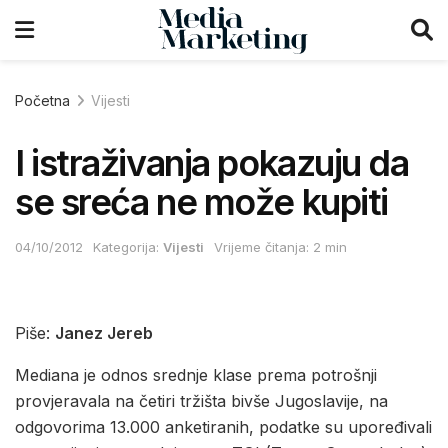
Početna
Vijesti
I istraživanja pokazuju da
se sreća ne može kupiti
04/10/2012
Kategorija:
Vijesti
Vrijeme čitanja: 2 min
Piše:
Janez Jereb
Mediana je odnos srednje klase prema potrošnji
provjeravala na četiri tržišta bivše Jugoslavije, na
odgovorima 13.000 anketiranih, podatke su upoređivali