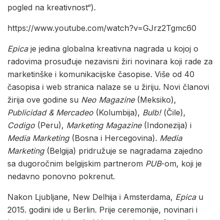
pogled na kreativnost“).
https://www.youtube.com/watch?v=GJrz2Tgmc60
Epica
je jedina globalna kreativna nagrada u kojoj o
radovima prosuđuje nezavisni žiri novinara koji rade za
marketinške i komunikacijske časopise. Više od 40
časopisa i web stranica nalaze se u žiriju. Novi članovi
žirija ove godine su
Neo Magazine
(Meksiko),
Publicidad & Mercadeo
(Kolumbija),
Bulb!
(Čile),
Codigo
(Peru),
Marketing Magazine
(Indonezija) i
Media Marketing
(Bosna i Hercegovina).
Media
Marketing
(Belgija) pridružuje se nagradama zajedno
sa dugoročnim belgijskim partnerom
PUB
-om, koji je
nedavno ponovno pokrenut.
Nakon Ljubljane, New Delhija i Amsterdama,
Epica
u
2015. godini ide u Berlin. Prije ceremonije, novinari i