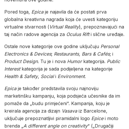
Pored toga,
Epica
je najavila da će postati prva
globalna kreativna nagrada koja će uvesti kategoriju
virtualne stvarnosti (
Virtual Reality
), prepoznavajući na
taj način radove agencija za
Oculus Rift
i slične uređaje.
Ostale nove kategorije ove godine uključuju
Personal
Electronics & Devices
;
Restaurants, Bars & Cafés
; i
Product Design
. Tu je i nova
Humor
kategorija.
Public
Interest
kategorija je sada podijeljena na kategorije
Health & Safety
,
Social
i
Environment
.
Epica
je također predstavila svoju najnoviju
marketinšku kampanju, koja podsjeća učesnike da im
pomaže da „budu primjećeni“. Kampanja, koju je
kreirala agencija za dizajn
Vasava
iz Barcelone,
uključuje prepoznatljivi piramidalni logo
Epice
i moto
brenda „
A different angle on creativity
“ („Drugačiji