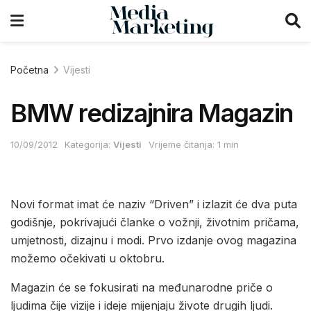
Početna
Vijesti
BMW redizajnira Magazin
10/09/2012
Kategorija:
Vijesti
Vrijeme čitanja: 1 min
Novi format imat će naziv “Driven” i izlazit će dva puta
godišnje, pokrivajući članke o vožnji, životnim pričama,
umjetnosti, dizajnu i modi. Prvo izdanje ovog magazina
možemo očekivati u oktobru.
Magazin će se fokusirati na međunarodne priče o
ljudima čije vizije i ideje mijenjaju živote drugih ljudi.