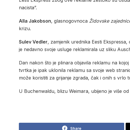
Eesti Ekspress zbog ove reklame žestoko su osudi
nacista”.
Alla Jakobson
, glasnogovnoca
Židovske zajedni
krizu.
Sulev Vedler
, zamjenik urednika Eesti Ekspressa,
je nedavno svoje usluge reklamirala uz sliku Auschwi
Dan nakon što je plinara objavila reklamu na kojoj je
tvrtka je ipak uklonila reklamu sa svoje web strani
može koristiti za grijanje zgrada, čak i onih s vrlo
U Buchenwaldu, blizu Weimara, ubijeno je više od
Share