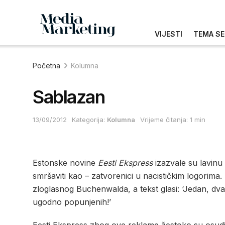
VIJESTI
TEMA SE
Početna
Kolumna
Sablazan
13/09/2012
Kategorija:
Kolumna
Vrijeme čitanja: 1 min
Estonske novine
Eesti Ekspress
izazvale su lavinu 
smršaviti kao – zatvorenici u nacističkim logorima. 
zloglasnog Buchenwalda, a tekst glasi: ‘Jedan, dv
ugodno popunjenih!’