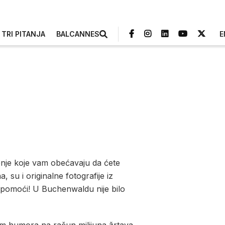
TRI PITANJA
BALCANNES
E
jenje koje vam obećavaju da ćete
 su i originalne fotografije iz
m pomoći! U Buchenwaldu nije bilo