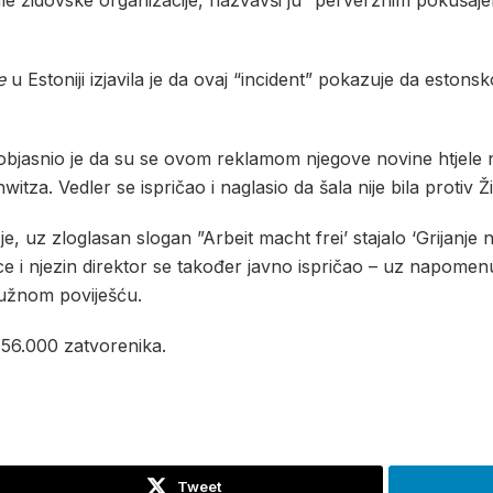
le židovske organizacije, nazvavši ju “perverznim pokušaj
ce
u Estoniji izjavila je da ovaj “incident” pokazuje da eston
 objasnio je da su se ovom reklamom njegove novine htjele n
tza. Vedler se ispričao i naglasio da šala nije bila protiv Ž
, uz zloglasan slogan ”Arbeit macht frei’ stajalo ‘Grijanje na 
ce i njezin direktor se također javno ispričao – uz napomenu 
 tužnom poviješću.
 56.000 zatvorenika.
Tweet