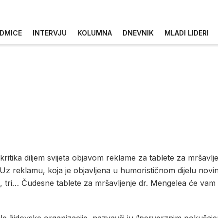
DMICE
INTERVJU
KOLUMNA
DNEVNIK
MLADI LIDERI
kritika diljem svijeta objavom reklame za tablete za mršavl
Uz reklamu, koja je objavljena u humorističnom dijelu novina,
a, tri… Čudesne tablete za mršavljenje dr. Mengelea će va