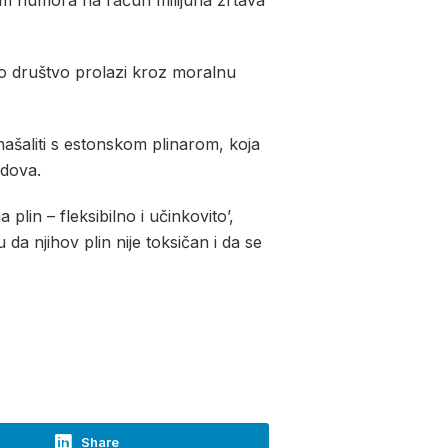
em humora na račun milijuna žrtava
sko društvo prolazi kroz moralnu
ašaliti s estonskom plinarom, koja
idova.
plin – fleksibilno i učinkovito’,
da njihov plin nije toksičan i da se
Share