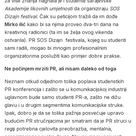
za više znanja nagnala je i studente sarajevske
Akademije likovnih umjetnosti
da organiziraju
SOS
Dizajn festival
. Čak su peticijom tražili da im dođe
Mirko ilić
kako bi sa njima proveo dva-tri dana na
kreativnoj radionici (ta im se želja ovog vikenda
ostvarila). PR SOS Dizajn festivala, kojeg su studenti
sami radili, mogao bi mnogim profesionalnim
organizatorima poslužiti kao primjer dobre prakse.
Ne počinjem mrziti PR, ali nisam daleko od toga
Neznam otkud odjednom tolika poplava studenstkih
PR konferencija i zašto se u komunikacijskoj industriji
uglavnom bude samo studenti PR-a, zašto ne dižu
glavu i u drugim segmentima komunikacijske struke.
Ipak, dobro je da se tolika pažnja posvećuje upravo
budućim PR stručnjacima jer smatram da je PR struci u
regiji potrebna cjelovita preobrazba, mentalna,