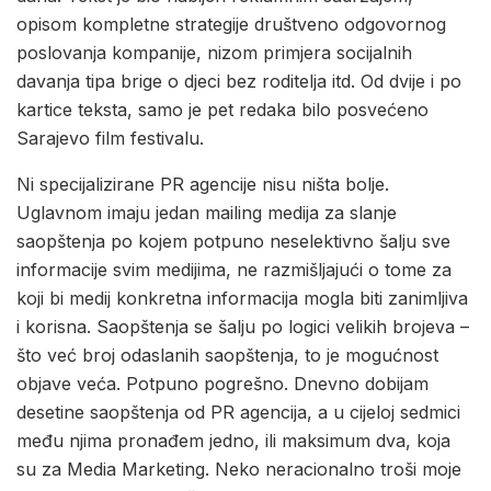
opisom kompletne strategije društveno odgovornog
poslovanja kompanije, nizom primjera socijalnih
davanja tipa brige o djeci bez roditelja itd. Od dvije i po
kartice teksta, samo je pet redaka bilo posvećeno
Sarajevo film festivalu.
Ni specijalizirane PR agencije nisu ništa bolje.
Uglavnom imaju jedan mailing medija za slanje
saopštenja po kojem potpuno neselektivno šalju sve
informacije svim medijima, ne razmišljajući o tome za
koji bi medij konkretna informacija mogla biti zanimljiva
i korisna. Saopštenja se šalju po logici velikih brojeva –
što već broj odaslanih saopštenja, to je mogućnost
objave veća. Potpuno pogrešno. Dnevno dobijam
desetine saopštenja od PR agencija, a u cijeloj sedmici
među njima pronađem jedno, ili maksimum dva, koja
su za Media Marketing. Neko neracionalno troši moje