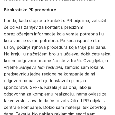
Birokratske PR procedure
I onda, kada stupite u kontakt s PR odjelima, zatražit
će od vas zahtjev za kontakt s preciznim
obrazloženjem informacije koja vam je potrebna i u
koju vam je svrhu potrebna. Pa kada ispunite i taj
uslov, počinje njihova procedura koja traje par dana.
Na kraju, u najčešćem broju slučajeva, dobit ćete tekst
koji ne odgovara onome što ste vi tražili. Ovog ljeta, u
vrijeme
Sarajevo film festivala
, zamolio sam lokalnu
predstavnicu jedne regionalne kompanije da mi
odgovori na par vrlo jednostavnih pitanja o
sponzorstvu SFF-a. Kazala je da ona, iako je
odgovorna za kompletnu realizaciju, nema ovlasti za
takve vrste izjava te da će to zatražiti od PR odjela iz
centrale kompanije. Dobio sam materijal tek četvrtog
dana. Tekst je bio nabijen reklamnim sadržajem,