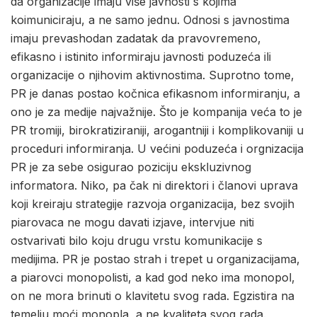
da organizacije imaju više javnosti s kojima
koimuniciraju, a ne samo jednu. Odnosi s javnostima
imaju prevashodan zadatak da pravovremeno,
efikasno i istinito informiraju javnosti poduzeća ili
organizacije o njihovim aktivnostima. Suprotno tome,
PR je danas postao kočnica efikasnom informiranju, a
ono je za medije najvažnije. Što je kompanija veća to je
PR tromiji, birokratiziraniji, arogantniji i komplikovaniji u
proceduri informiranja. U većini poduzeća i orgnizacija
PR je za sebe osigurao poziciju ekskluzivnog
informatora. Niko, pa čak ni direktori i članovi uprava
koji kreiraju strategije razvoja organizacija, bez svojih
piarovaca ne mogu davati izjave, intervjue niti
ostvarivati bilo koju drugu vrstu komunikacije s
medijima. PR je postao strah i trepet u organizacijama,
a piarovci monopolisti, a kad god neko ima monopol,
on ne mora brinuti o klavitetu svog rada. Egzistira na
temelju moći monopla, a ne kvaliteta svog rada.