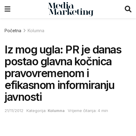
Početna
Kolumna
Iz mog ugla: PR je danas
postao glavna kočnica
pravovremenom i
efikasnom informiranju
javnosti
21/11/2012
Kategorija:
Kolumna
Vrijeme čitanja: 4 min