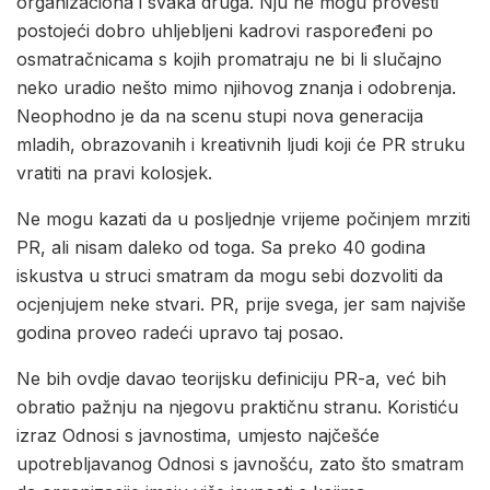
organizaciona i svaka druga. Nju ne mogu provesti
postojeći dobro uhljebljeni kadrovi raspoređeni po
osmatračnicama s kojih promatraju ne bi li slučajno
neko uradio nešto mimo njihovog znanja i odobrenja.
Neophodno je da na scenu stupi nova generacija
mladih, obrazovanih i kreativnih ljudi koji će PR struku
vratiti na pravi kolosjek.
Ne mogu kazati da u posljednje vrijeme počinjem mrziti
PR, ali nisam daleko od toga. Sa preko 40 godina
iskustva u struci smatram da mogu sebi dozvoliti da
ocjenjujem neke stvari. PR, prije svega, jer sam najviše
godina proveo radeći upravo taj posao.
Ne bih ovdje davao teorijsku definiciju PR-a, već bih
obratio pažnju na njegovu praktičnu stranu. Koristiću
izraz Odnosi s javnostima, umjesto najčešće
upotrebljavanog Odnosi s javnošću, zato što smatram