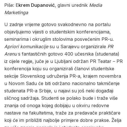
Piše: E
krem Dupanović
, glavni urednik
Media
Marketinga
U zadnje vrijeme gotovo svakodnevno na portalu
objavljujemo vijesti o studentskim konferencijama,
seminarima i okruglim stolovima posvećenim PR-u.
Apriori komunikacije
su u Sarajevu organizirale
PR
Arenu
s fantastičnih gotovo 400 učesnika (studenata)
iz cijele regije, juče je u Ljubljani održan PR Teatar – PR
konferencija koju su organizirali članovi studentske
sekcije Slovenskog udruženja PR-a, krajem novembra
u Novom Sadu će biti održano nacionalno takmičenje
studenata PR-a Srbije, u najavi su još neki događaji
sličnog sadržaja. Studenti se polako bude i traže više
znanja od onoga kojeg dobijaju u okviru redovne
nastave na fakultetima, traže za predavače praktičare
koji će im približiti najbolje primjere dobre prakse. Želja