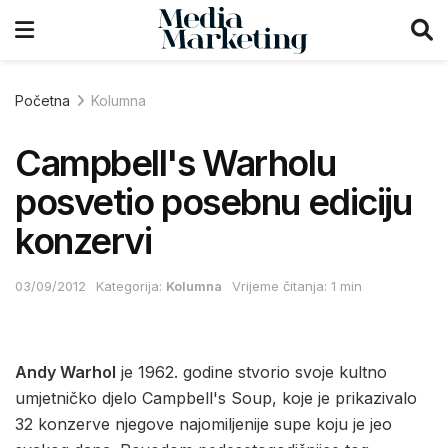
Početna
Kolumna
Campbell's Warholu
posvetio posebnu ediciju
konzervi
03/09/2012
Kategorija:
Kolumna
Vrijeme čitanja: 1 min
Andy Warhol
je 1962. godine stvorio svoje kultno
umjetničko djelo Campbell's Soup, koje je prikazivalo
32 konzerve njegove najomiljenije supe koju je jeo