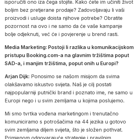
isporučiti ono iza čega stojite. Kako ćete im učiniti život
boljim bez pretjerane prodaje? Zadovoljavaju li vaši
proizvodi i usluge doista njihove potrebe? Obratite
pozornost na ovo i ne samo da će vaše kampanje
bolje odjeknuti, već će i povjerenje u brend rasti.
Media Marketing: Postoji li razlika u komunikacijskom
pristupu Booking.com-a na glavnim tržištima poput
SAD-a, i manjim tržištima, poput onih u Europi?
Arjan Dijk:
Ponosimo se našom misijom da svima
olakšavamo iskustvo svijeta. Naš je cilj postati
najpopularniji putnički brand i poznato ime, ne samo u
Europi nego i u svim zemljama u kojima poslujemo.
Mi smo tvrtka vođena marketingom i trenutačno
komuniciramo s potrošačima na 44 jezika u gotovo
svim zemljama diljem svijeta, što je složen pothvat.
Primjenom odgovarajuće strategije i pravilnim