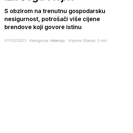
S obzirom na trenutnu gospodarsku
nesigurnost, potrošači više cijene
brendove koji govore istinu
07/02/2023
Kategorija:
Intervju
Vrijeme čitanja: 3 min