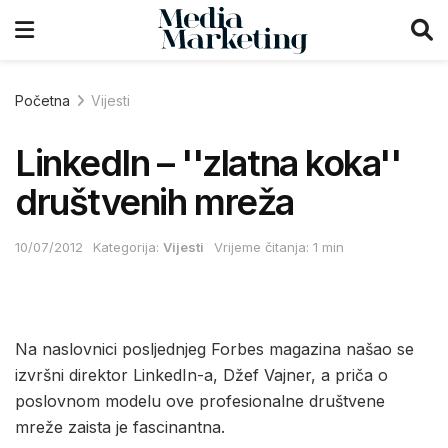
Početna
Vijesti
LinkedIn – ''zlatna koka''
društvenih mreža
10/07/2012
Kategorija:
Vijesti
Vrijeme čitanja: 1 min
Na naslovnici posljednjeg Forbes magazina našao se
izvršni direktor LinkedIn-a, Džef Vajner, a priča o
poslovnom modelu ove profesionalne društvene
mreže zaista je fascinantna.