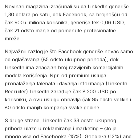
Novinari magazina izračunali su da LinkedIn generiše
1,30 dolara po satu, dok Facebook, sa brojnošću od
čak 900+ miliona korisnika, generiše tek 0,06 USD,
čak 21 odsto manje od pomenute profesionalne
mreže.
Najvažniji razlog je što Facebook generiše novac samo
od oglašavanja (85 odsto ukupnog prihoda), dok
LinkedIn ima značajan broj razvijenih komercijalnih
modela korišćenja. Npr. od premium usluga
pronalaženja talenata i davanja informacija (LinkedIn
Recruiter) LinkedIn zarađuje čak 8.200 USD po
korisniku, a ovu uslugu obnavlja čak 95 odsto velikih i
80 odsto manjih kompanija svake godine.
S druge strane, LinkedIn čak 33 odsto ukupnog
prihoda ulaže u reklamiranje i marketing – što je
mnogo više od Facebooka (15%), Google-a (12%) and