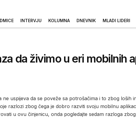
DMICE
INTERVJU
KOLUMNA
DNEVNIK
MLADI LIDERI
a da živimo u eri mobilnih ap
 ne uspijeva da se poveže sa potrošačima i to zbog loših in
oje razlozi zbog čega je dobro razviti svoju mobilnu aplikacij
jerovati u ovu činjenicu, onda pogledajte sedam razloga zbog