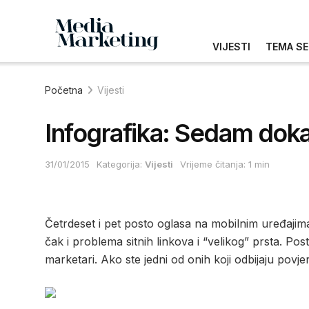
VIJESTI
TEMA SE
Početna
Vijesti
Infografika: Sedam dokaz
31/01/2015
Kategorija:
Vijesti
Vrijeme čitanja: 1 min
Četrdeset i pet posto oglasa na mobilnim uređajima
čak i problema sitnih linkova i “velikog” prsta. Post
marketari. Ako ste jedni od onih koji odbijaju pov