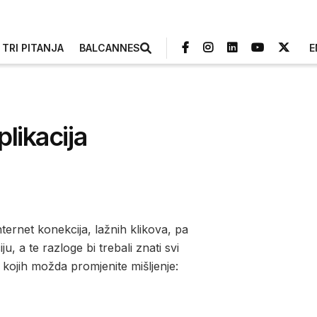
TRI PITANJA
BALCANNES
E
likacija
ternet konekcija, lažnih klikova, pa
u, a te razloge bi trebali znati svi
 kojih možda promjenite mišljenje: