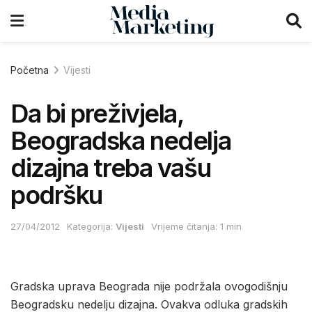
Početna
Vijesti
Da bi preživjela,
Beogradska nedelja
dizajna treba vašu
podršku
27/04/2012
Kategorija:
Vijesti
Vrijeme čitanja: 1 min
Gradska uprava Beograda nije podržala ovogodišnju
Beogradsku nedelju dizajna. Ovakva odluka gradskih