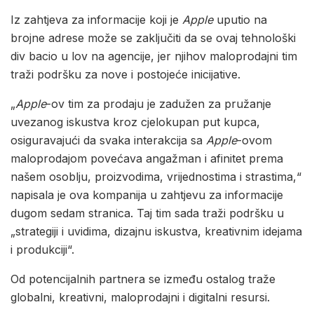
Iz zahtjeva za informacije koji je
Apple
uputio na
brojne adrese može se zaključiti da se ovaj tehnološki
div bacio u lov na agencije, jer njihov maloprodajni tim
traži podršku za nove i postojeće inicijative.
„
Apple
-ov tim za prodaju je zadužen za pružanje
uvezanog iskustva kroz cjelokupan put kupca,
osiguravajući da svaka interakcija sa
Apple
-ovom
maloprodajom povećava angažman i afinitet prema
našem osoblju, proizvodima, vrijednostima i strastima,“
napisala je ova kompanija u zahtjevu za informacije
dugom sedam stranica. Taj tim sada traži podršku u
„strategiji i uvidima, dizajnu iskustva, kreativnim idejama
i produkciji“.
Od potencijalnih partnera se između ostalog traže
globalni, kreativni, maloprodajni i digitalni resursi.