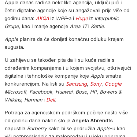
Apple danas radi sa nekoliko agencija, uključujući i
četiri digitalne agencije koje su angažovali prije više od
godinu dana:
AKQA
iz
WPP
-a i
Huge
iz
Interpublic
Grupe
, kao i manje agencije
Area 17
i
Kettle
.
Apple
planira da će donijeti konačnu odluku krajem
augusta.
U zahtjevu se također pita da li su kuće radile s
određenim kompanijama i u kojem svojstvu, otkrivajući
digitalne i tehnološke kompanije koje
Apple
smatra
konkurencijom. Na listi su
Samsung
,
Sony
,
Google
,
Microsoft
,
Facebook
,
Huawei
,
Bose
,
HP
,
Bowers &
Wilkins
,
Harman
i
Dell
.
Potraga za agencijskom podrškom počinje nešto više
od godinu dana nakon što je
Angela Ahrendts
napustila
Burberry
kako bi se pridružila
Apple
-u kao
viši potpredsjednik za maloprodaju i u jeku priprema