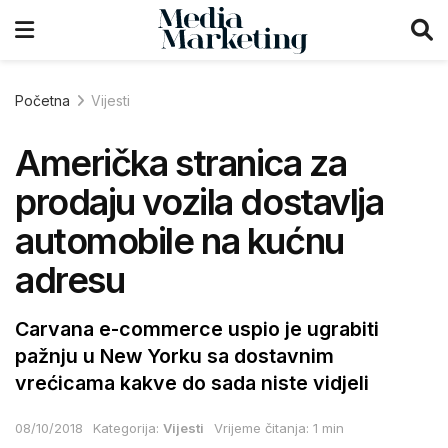
Početna
Vijesti
Američka stranica za
prodaju vozila dostavlja
automobile na kućnu
adresu
Carvana e-commerce uspio je ugrabiti
pažnju u New Yorku sa dostavnim
vrećicama kakve do sada niste vidjeli
08/10/2018
Kategorija:
Vijesti
Vrijeme čitanja: 1 min