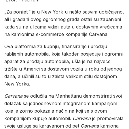
„Za ponijeti“ je u New York-u nešto sasvim uobičajeno,
ali i građani ovog ogromnog grada ostali su zapanjeni
kada su na ulicama vidjeli auta u dostavnim vrećicama
na kamionima e-commerce kompanije Carvana.
Ova platforma za kupnju, finansiranje i prodaju
rabljenih automobila, koja također posjeduje i ogromni
aparat za prodaju automobila, ušla je na najveće
tržište u Americi sa dostavom vozila u roku od jednog
dana, a učinili su to u zaista velikom stilu dostojnom
New Yorka.
Carvana
se odlučila na Manhattanu demonstrirati svoj
dolazak sa jednodnevnom integriranom kampanjom
koja je zorno pokazala način na koji se s ovom
kompanijom kupuje automobil.
Carvana
je promovirala
svoje usluge sa karavanom od pet
Carvana
kamiona