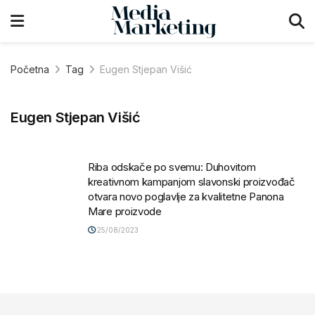
Početna
Tag
Eugen Stjepan Višić
Eugen Stjepan Višić
Riba odskače po svemu: Duhovitom
kreativnom kampanjom slavonski proizvođač
otvara novo poglavlje za kvalitetne Panona
Mare proizvode
25/08/2023