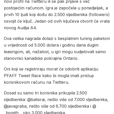
novi profil na Twitteru ili se pak prijave s već
postojećim računom. Igra je započela u ponedjeljak, a
prvih 10 ljudi koji dođu do 2.500 sljedbenika (followers)
osvojit će ključ. Jedan od ovih ključeva otvorit će vrata
novog Audija A4.
Ova velika nagrada dolazi s besplatnim tuning paketom
u vrijednosti od 5.000 dolara i godinu dana dugim
leasingom, ali, nažalost, u igri mogu sudjelovati samo
stanovnici kanadske pokrajine Ontario.
Oni koji se registriraju morat će odobriti aplikaciju
PFAFF Tweet Race kako bi mogla imati pristup
korisnikovom računu na Twitteru.
Dosad su samo tri korisnika prikupila 2.500
sljedbenika: @batsirai, nešto više od 7.000 sljedbenika,
@javagraba, nešto više od 6.700 sljedbenika i @
_bsmith_, oko 3.000 sljedbenika.