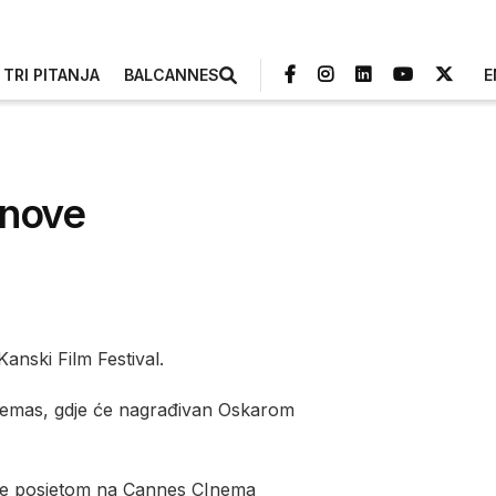
TRI PITANJA
BALCANNES
E
anove
anski Film Festival.
inemas, gdje će nagrađivan Oskarom
arte posjetom na Cannes CInema