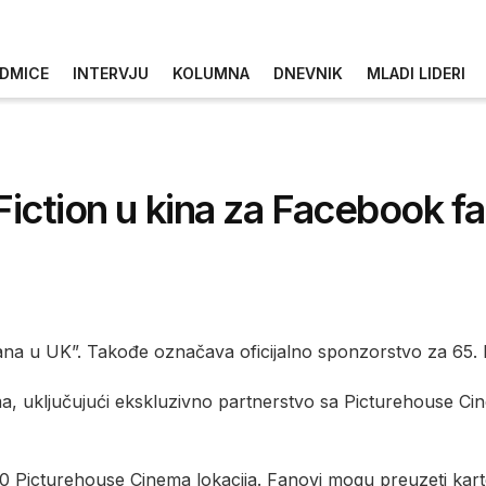
DMICE
INTERVJU
KOLUMNA
DNEVNIK
MLADI LIDERI
 Fiction u kina za Facebook f
na u UK”. Takođe označava oficijalno sponzorstvo za 65. K
ma, uključujući ekskluzivno partnerstvo sa Picturehouse C
u 10 Picturehouse Cinema lokacija. Fanovi mogu preuzeti k