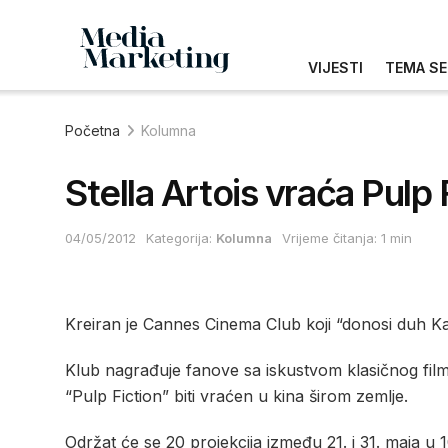
VIJESTI
TEMA SE
Početna
Kolumna
Stella Artois vraća Pulp
04/05/2012
Kategorija:
Kolumna
Vrijeme čitanja: 1 min
Kreiran je Cannes Cinema Club koji “donosi duh Ka
Klub nagrađuje fanove sa iskustvom klasičnog fil
“Pulp Fiction” biti vraćen u kina širom zemlje.
Održat će se 20 projekcija između 21. i 31. maja 