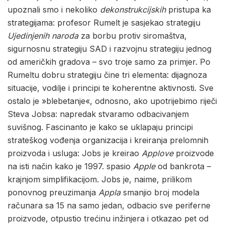
upoznali smo i nekoliko
dekonstrukcijskih
pristupa ka
strategijama: profesor Rumelt je sasjekao strategiju
Ujedinjenih naroda
za borbu protiv siromaštva,
sigurnosnu strategiju SAD i razvojnu strategiju jednog
od američkih gradova – svo troje samo za primjer. Po
Rumeltu dobru strategiju čine tri elementa: dijagnoza
situacije, vodilje i principi te koherentne aktivnosti. Sve
ostalo je »blebetanje«, odnosno, ako upotrijebimo riječi
Steva Jobsa: napredak stvaramo odbacivanjem
suvišnog. Fascinanto je kako se uklapaju principi
strateškog vođenja organizacija i kreiranja prelomnih
proizvoda i usluga: Jobs je kreirao
Applove
proizvode
na isti način kako je 1997. spasio
Apple
od bankrota –
krajnjom simplifikacijom. Jobs je, naime, prilikom
ponovnog preuzimanja
Appla
smanjio broj modela
računara sa 15 na samo jedan, odbacio sve periferne
proizvode, otpustio trećinu inžinjera i otkazao pet od