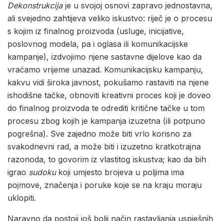
Dekonstrukcija
je u svojoj osnovi zapravo jednostavna,
ali svejedno zahtijeva veliko iskustvo: riječ je o procesu
s kojim iz finalnog proizvoda (usluge, inicijative,
poslovnog modela, pa i oglasa ili komunikacijske
kampanje), izdvojimo njene sastavne dijelove kao da
vraćamo vrijeme unazad. Komunikacijsku kampanju,
kakvu vidi široka javnost, pokušamo rastaviti na njene
ishodišne tačke, obnoviti kreativni proces koji je doveo
do finalnog proizvoda te odrediti kritične tačke u tom
procesu zbog kojih je kampanja izuzetna (ili potpuno
pogrešna). Sve zajedno može biti vrlo korisno za
svakodnevni rad, a može biti i izuzetno kratkotrajna
razonoda, to govorim iz vlastitog iskustva; kao da bih
igrao
sudoku
koji umjesto brojeva u poljima ima
pojmove, značenja i poruke koje se na kraju moraju
uklopiti.
Naravno da postoji još bolji način rastavljanja uspješnih