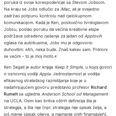
poruka iz svoje korespodencije sa Stevom Jobsom.
Na kraju se Jobs odlučio za
iMac
, ali je svejedno
zadržao potpunu kontrolu nad cjelokupnom
komunikacijom. Kada je Ken, poslovično tvrdoglavom
Jobsu, poslao poruku da većina kreativne ekipe
podržava određeno rješenje za jedan od
Applovih
oglasa na autobusima, Jobs mu je odgovorio
duhovitim: »Ah, neka bude. Znaš kakav sam. Prikloni
se većini – to je moj moto.«
Ken Segall je autor knjige
Keep it Simple
, u kojoj govori
o osnovnoj vodilji
Appla
. Jednostavnost je vodilja
efikasnog strateškog razmišljanja koje je u
nadahnjujućem govoru predstavio profesor
Richard
Rumelt
sa ugledne
Anderson School od Management
na UCLA. Osim kao britva oštrih definicija šta je
strategija, a šta nije (npr. strategija nije spisak želja, a
još manje spisak ciljeva, a najmanje onih finansijskih),