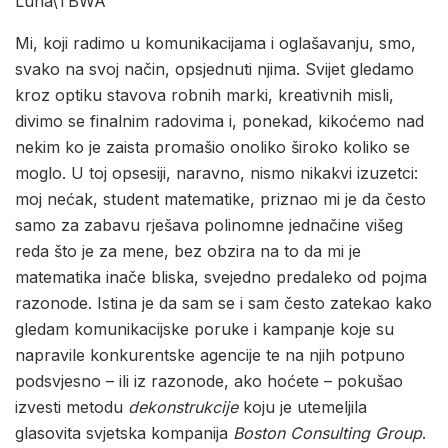
Luna\TBWA
Mi, koji radimo u komunikacijama i oglašavanju, smo,
svako na svoj način, opsjednuti njima. Svijet gledamo
kroz optiku stavova robnih marki, kreativnih misli,
divimo se finalnim radovima i, ponekad, kikoćemo nad
nekim ko je zaista promašio onoliko široko koliko se
moglo. U toj opsesiji, naravno, nismo nikakvi izuzetci:
moj nećak, student matematike, priznao mi je da često
samo za zabavu rješava polinomne jednačine višeg
reda što je za mene, bez obzira na to da mi je
matematika inače bliska, svejedno predaleko od pojma
razonode. Istina je da sam se i sam često zatekao kako
gledam komunikacijske poruke i kampanje koje su
napravile konkurentske agencije te na njih potpuno
podsvjesno – ili iz razonode, ako hoćete – pokušao
izvesti metodu
dekonstrukcije
koju je utemeljila
glasovita svjetska kompanija
Boston Consulting Group
.