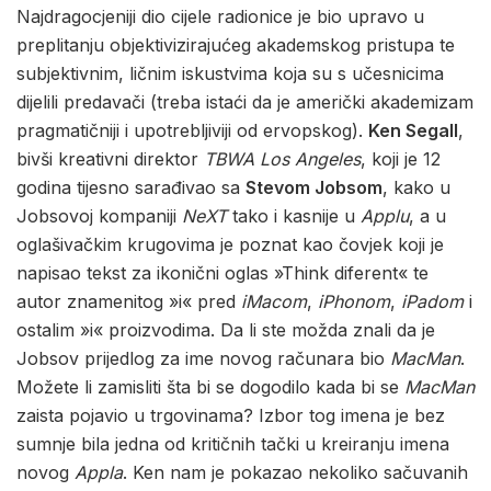
Najdragocjeniji dio cijele radionice je bio upravo u
preplitanju objektivizirajućeg akademskog pristupa te
subjektivnim, ličnim iskustvima koja su s učesnicima
dijelili predavači (treba istaći da je američki akademizam
pragmatičniji i upotrebljiviji od ervopskog).
Ken Segall
,
bivši kreativni direktor
TBWA Los Angeles
, koji je 12
godina tijesno sarađivao sa
Stevom Jobsom
, kako u
Jobsovoj kompaniji
NeXT
tako i kasnije u
Applu
, a u
oglašivačkim krugovima je poznat kao čovjek koji je
napisao tekst za ikonični oglas »Think diferent« te
autor znamenitog »i« pred
iMacom
,
iPhonom
,
iPadom
i
ostalim »i« proizvodima. Da li ste možda znali da je
Jobsov prijedlog za ime novog računara bio
MacMan
.
Možete li zamisliti šta bi se dogodilo kada bi se
MacMan
zaista pojavio u trgovinama? Izbor tog imena je bez
sumnje bila jedna od kritičnih tački u kreiranju imena
novog
Appla
. Ken nam je pokazao nekoliko sačuvanih