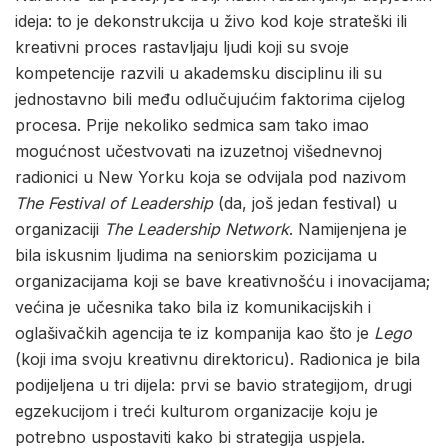
ideja: to je dekonstrukcija u živo kod koje strateški ili
kreativni proces rastavljaju ljudi koji su svoje
kompetencije razvili u akademsku disciplinu ili su
jednostavno bili među odlučujućim faktorima cijelog
procesa. Prije nekoliko sedmica sam tako imao
mogućnost učestvovati na izuzetnoj višednevnoj
radionici u New Yorku koja se odvijala pod nazivom
The Festival of Leadership
(da, još jedan festival) u
organizaciji
The Leadership Network
. Namijenjena je
bila iskusnim ljudima na seniorskim pozicijama u
organizacijama koji se bave kreativnošću i inovacijama;
većina je učesnika tako bila iz komunikacijskih i
oglašivačkih agencija te iz kompanija kao što je
Lego
(koji ima svoju kreativnu direktoricu). Radionica je bila
podijeljena u tri dijela: prvi se bavio strategijom, drugi
egzekucijom i treći kulturom organizacije koju je
potrebno uspostaviti kako bi strategija uspjela.