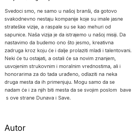
Svedoci smo, ne samo u našoj branši, da gotovo
svakodnevno nestaju kompanije koje su imale jasne
strateške vizije, a raspale su se kao mehuri od
sapunice. Naša vizija je da istrajemo u našoj misiji. Da
nastavimo da budemo ono što jesmo, kreativna
zadruga kroz koju će i dalje prolaziti mladi i talentovani.
Neki će tu ostajati, a ostali će sa novim znanjem,
usvojenim strukovnim i moralnim vrednostima, ali i
honorarima za do tada urađeno, odlaziti na neka
druga mesta da ih primenjuju. Mogu samo da se
nadam će i za njih biti mesta da se svojim poslom bave
s ove strane Dunava i Save.
Autor