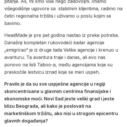
pitanje. Ali, mi smo više nego zadovoljni. Imamo
višegodišnje ugovore sa stabilnim klijentima, radimo na
četiri regionalna tržišta i uživamo u poslu kojim se
bavimo.
HeadMade je pre pet godina nastao iz preke potrebe.
Današnji kompletan rukovodeći kadar agencije
„emigrirao“ je iz druge tada Velike agencije i krenuo u
avanturu. Ta avantura traje i danas, ali evo nas
ponovo na listi Taboo-a, među agencijama koje su
preskočile lestvicu iznad koje se meri uspeh.
Pravilo je da su sve uspješne agencije u regiji
skoncentrisane u glavnim centrima finansijske i
ekonomske moći. Novi Sad jeste veliki grad i jeste
blizu Beograda, ali kako je poslovati na
marketinškom tržištu, ako nisi u strogom epicentru
glavnih događanja?