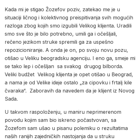
Kada mi je stigao Žozefov poziv, zatekao me je u
situaciji ličnog i kolektivnog preispitivanja svih mogućih
razloga zbog kojih smo izgubili Velikog klijenta. Uradili
smo sve što je bilo potrebno, umili ga i očešljali,
rečeno jezikom struke spremili ga za uspešno
repozicioniranje. A onda je on, po svoju novu pozu,
otišao u Veliku beogradsku agenciju. I eno ga, smeje mi
se tako lep i očešljan sa svakog drugog bilborda.
Veliki budžet Velikog klijenta je opet otišao u Beograd,
a nama je od Velike ideje ostalo „za cipovku i frtalj kile
čvaraka“. Zaboravih da navedem da je klijent iz Novog
Sada.
U takvom raspoloženju, u maniru neprimerenom
povodu kojim sam bio iskreno počastvovan, sa
Žozefom sam ušao u pisanu polemiku o rezultatima
naših ranijih zajedničkih nastojanja da u struku