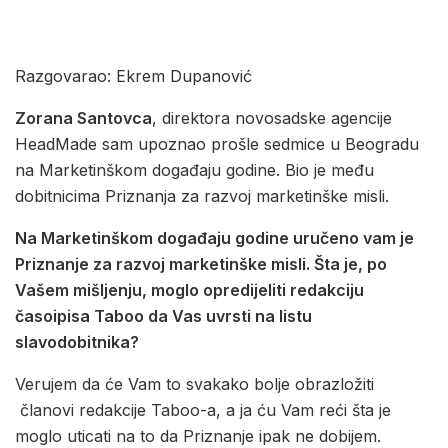
Razgovarao: Ekrem Dupanović
Zorana Santovca
, direktora novosadske agencije
HeadMade sam upoznao prošle sedmice u Beogradu
na Marketinškom događaju godine. Bio je među
dobitnicima Priznanja za razvoj marketinške misli.
Na Marketinškom događaju godine uručeno vam je
Priznanje za razvoj marketinške misli. Šta je, po
Vašem mišljenju, moglo opredijeliti redakciju
časoipisa Taboo da Vas uvrsti na listu
slavodobitnika?
Verujem da će Vam to svakako bolje obrazložiti
članovi redakcije Taboo-a, a ja ću Vam reći šta je
moglo uticati na to da Priznanje ipak ne dobijem.