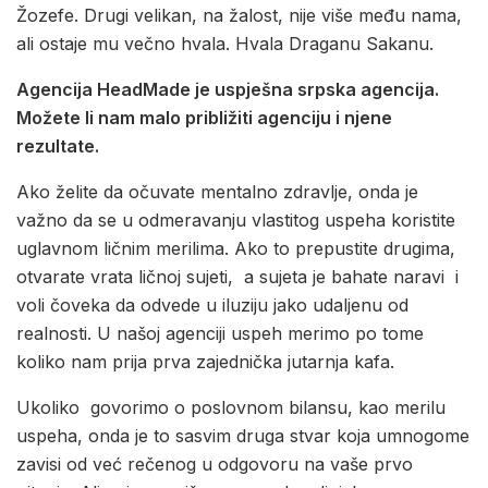
Žozefe. Drugi velikan, na žalost, nije više među nama,
ali ostaje mu večno hvala. Hvala Draganu Sakanu.
Agencija HeadMade je uspješna srpska agencija.
Možete li nam malo približiti agenciju i njene
rezultate.
Ako želite da očuvate mentalno zdravlje, onda je
važno da se u odmeravanju vlastitog uspeha koristite
uglavnom ličnim merilima. Ako to prepustite drugima,
otvarate vrata ličnoj sujeti, a sujeta je bahate naravi i
voli čoveka da odvede u iluziju jako udaljenu od
realnosti. U našoj agenciji uspeh merimo po tome
koliko nam prija prva zajednička jutarnja kafa.
Ukoliko govorimo o poslovnom bilansu, kao merilu
uspeha, onda je to sasvim druga stvar koja umnogome
zavisi od već rečenog u odgovoru na vaše prvo