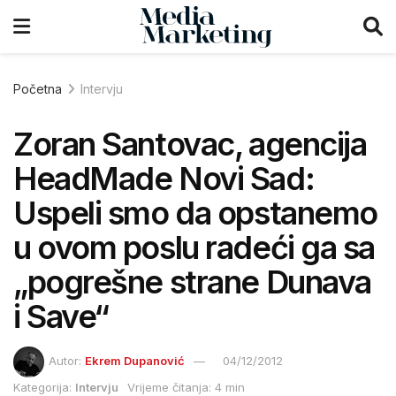
Početna
Intervju
Zoran Santovac, agencija
HeadMade Novi Sad:
Uspeli smo da opstanemo
u ovom poslu radeći ga sa
„pogrešne strane Dunava
i Save“
Autor:
Ekrem Dupanović
04/12/2012
Kategorija:
Intervju
Vrijeme čitanja: 4 min