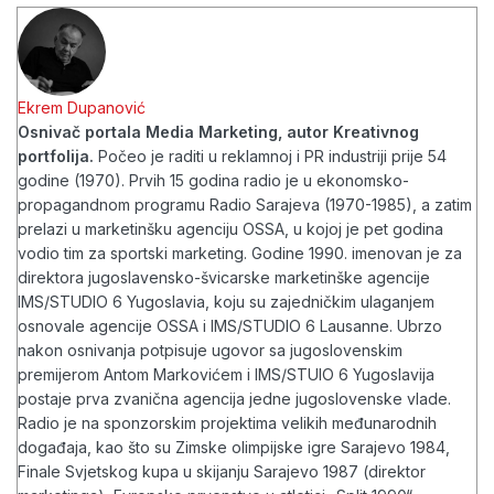
Ekrem Dupanović
Osnivač portala Media Marketing, autor Kreativnog
portfolija.
Počeo je raditi u reklamnoj i PR industriji prije 54
godine (1970). Prvih 15 godina radio je u ekonomsko-
propagandnom programu Radio Sarajeva (1970-1985), a zatim
prelazi u marketinšku agenciju OSSA, u kojoj je pet godina
vodio tim za sportski marketing. Godine 1990. imenovan je za
direktora jugoslavensko-švicarske marketinške agencije
IMS/STUDIO 6 Yugoslavia, koju su zajedničkim ulaganjem
osnovale agencije OSSA i IMS/STUDIO 6 Lausanne. Ubrzo
nakon osnivanja potpisuje ugovor sa jugoslovenskim
premijerom Antom Markovićem i IMS/STUIO 6 Yugoslavija
postaje prva zvanična agencija jedne jugoslovenske vlade.
Radio je na sponzorskim projektima velikih međunarodnih
događaja, kao što su Zimske olimpijske igre Sarajevo 1984,
Finale Svjetskog kupa u skijanju Sarajevo 1987 (direktor