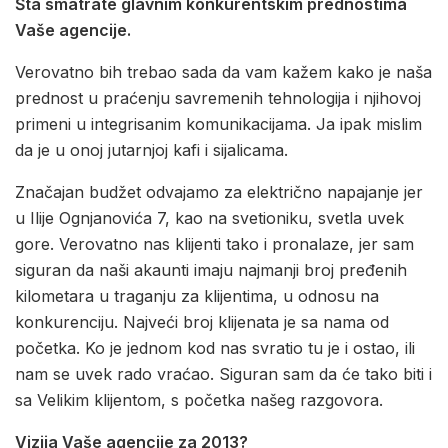
Šta smatrate glavnim konkurentskim prednostima
Vaše agencije.
Verovatno bih trebao sada da vam kažem kako je naša
prednost u praćenju savremenih tehnologija i njihovoj
primeni u integrisanim komunikacijama. Ja ipak mislim
da je u onoj jutarnjoj kafi i sijalicama.
Značajan budžet odvajamo za električno napajanje jer
u Ilije Ognjanovića 7, kao na svetioniku, svetla uvek
gore. Verovatno nas klijenti tako i pronalaze, jer sam
siguran da naši akaunti imaju najmanji broj pređenih
kilometara u traganju za klijentima, u odnosu na
konkurenciju. Najveći broj klijenata je sa nama od
početka. Ko je jednom kod nas svratio tu je i ostao, ili
nam se uvek rado vraćao. Siguran sam da će tako biti i
sa Velikim klijentom, s početka našeg razgovora.
Vizija Vaše agencije za 2013?