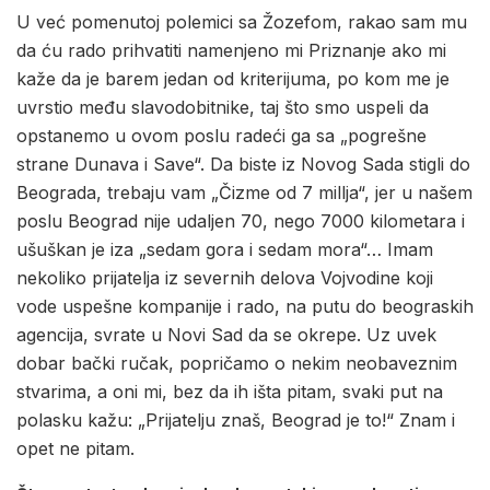
U već pomenutoj polemici sa Žozefom, rakao sam mu
da ću rado prihvatiti namenjeno mi Priznanje ako mi
kaže da je barem jedan od kriterijuma, po kom me je
uvrstio među slavodobitnike, taj što smo uspeli da
opstanemo u ovom poslu radeći ga sa „pogrešne
strane Dunava i Save“. Da biste iz Novog Sada stigli do
Beograda, trebaju vam „Čizme od 7 millja“, jer u našem
poslu Beograd nije udaljen 70, nego 7000 kilometara i
ušuškan je iza „sedam gora i sedam mora“… Imam
nekoliko prijatelja iz severnih delova Vojvodine koji
vode uspešne kompanije i rado, na putu do beograskih
agencija, svrate u Novi Sad da se okrepe. Uz uvek
dobar bački ručak, popričamo o nekim neobaveznim
stvarima, a oni mi, bez da ih išta pitam, svaki put na
polasku kažu: „Prijatelju znaš, Beograd je to!“ Znam i
opet ne pitam.