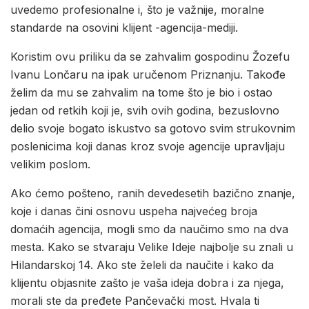
uvedemo profesionalne i, što je važnije, moralne
standarde na osovini klijent -agencija-mediji.
Koristim ovu priliku da se zahvalim gospodinu Žozefu
Ivanu Lončaru na ipak uručenom Priznanju. Takođe
želim da mu se zahvalim na tome što je bio i ostao
jedan od retkih koji je, svih ovih godina, bezuslovno
delio svoje bogato iskustvo sa gotovo svim strukovnim
poslenicima koji danas kroz svoje agencije upravljaju
velikim poslom.
Ako ćemo pošteno, ranih devedesetih bazično znanje,
koje i danas čini osnovu uspeha najvećeg broja
domaćih agencija, mogli smo da naučimo smo na dva
mesta. Kako se stvaraju Velike Ideje najbolje su znali u
Hilandarskoj 14. Ako ste želeli da naučite i kako da
klijentu objasnite zašto je vaša ideja dobra i za njega,
morali ste da pređete Pančevački most. Hvala ti