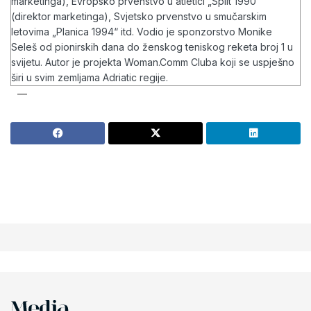
marketinga), Evropsko prvenstvo u atletici „Split 1990“
(direktor marketinga), Svjetsko prvenstvo u smučarskim
letovima „Planica 1994“ itd. Vodio je sponzorstvo Monike
Seleš od pionirskih dana do ženskog teniskog reketa broj 1 u
svijetu. Autor je projekta Woman.Comm Cluba koji se uspješno
širi u svim zemljama Adriatic regije.