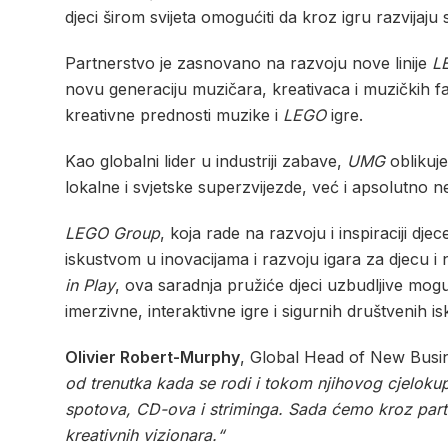
djeci širom svijeta omogućiti da kroz igru razvijaj
Partnerstvo je zasnovano na razvoju nove linije
L
novu generaciju muzičara, kreativaca i muzičkih fano
kreativne prednosti muzike i
LEGO
igre.
Kao globalni lider u industriji zabave,
UMG
oblikuje
lokalne i svjetske superzvijezde, već i apsolutno n
LEGO Group
, koja rade na razvoju i inspiraciji d
iskustvom u inovacijama i razvoju igara za djecu i 
in Play
, ova saradnja pružiće djeci uzbudljive mog
imerzivne, interaktivne igre i sigurnih društvenih i
Olivier Robert-Murphy
, Global Head of New Busi
od trenutka kada se rodi i tokom njihovog cjelokup
spotova, CD-ova i striminga. Sada ćemo kroz partn
kreativnih vizionara.“