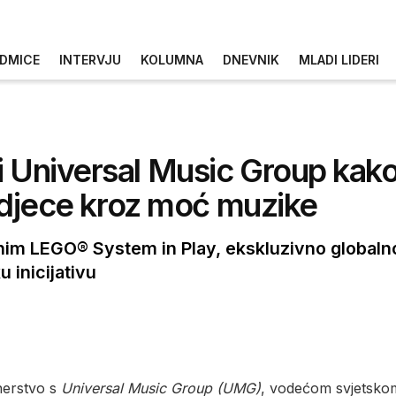
DMICE
INTERVJU
KOLUMNA
DNEVNIK
MLADI LIDERI
Universal Music Group kako bi
ru djece kroz moć muzike
tnim LEGO® System in Play, ekskluzivno globalno
 inicijativu
nerstvo s
Universal Music Group (UMG)
, vodećom svjetsk