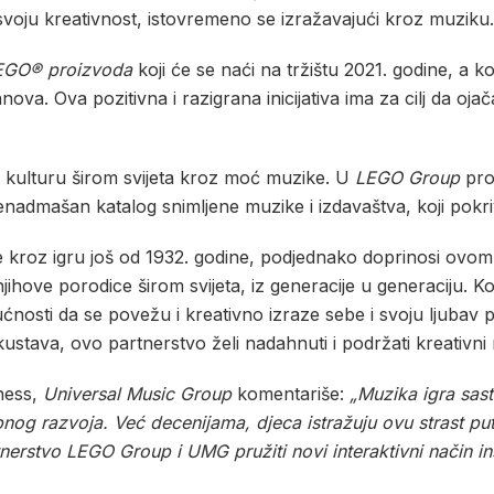
u svoju kreativnost, istovremeno se izražavajući kroz muziku.
EGO® proizvoda
koji će se naći na tržištu 2021. godine, a ko
va. Ova pozitivna i razigrana inicijativa ima za cilj da ojača
 kulturu širom svijeta kroz moć muzike. U
LEGO Group
pro
enadmašan katalog snimljene muzike i izdavaštva, koji pokri
jece kroz igru još od 1932. godine, podjednako doprinosi ovo
njihove porodice širom svijeta, iz generacije u generaciju. K
ućnosti da se povežu i kreativno izraze sebe i svoju ljubav
skustava, ovo partnerstvo želi nadahnuti i podržati kreativni 
ness,
Universal Music Group
komentariše:
„Muzika igra sas
nog razvoja. Već decenijama, djeca istražuju ovu strast put
erstvo LEGO Group i UMG pružiti novi interaktivni način in