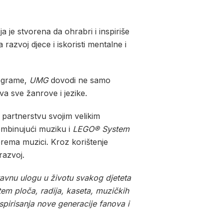
ja je stvorena da ohrabri i inspiriše
 razvoj djece i iskoristi mentalne i
grame,
UMG
dovodi ne samo
va sve žanrove i jezike.
m partnerstvu svojim velikim
ombinujući muziku i
LEGO® System
 prema muzici. Kroz korištenje
razvoj.
tavnu ulogu u životu svakog djeteta
em ploča, radija, kaseta, muzičkih
spirisanja nove generacije fanova i