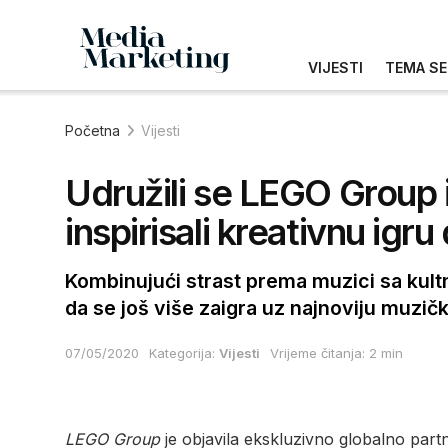
VIJESTI
TEMA SE
Početna
Vijesti
Udružili se LEGO Group i 
inspirisali kreativnu ig
Kombinujući strast prema muzici sa kul
da se još više zaigra uz najnoviju muzičku
07/05/2020
Kategorija:
Vijesti
Vrijeme čitanja: 2 min
LEGO Group
je objavila ekskluzivno globalno part