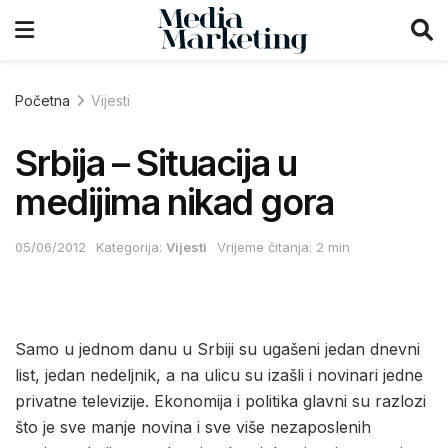
Početna
Vijesti
Srbija – Situacija u
medijima nikad gora
05/06/2012
Kategorija:
Vijesti
Vrijeme čitanja: 2 min
Samo u jednom danu u Srbiji su ugašeni jedan dnevni
list, jedan nedeljnik, a na ulicu su izašli i novinari jedne
privatne televizije. Ekonomija i politika glavni su razlozi
što je sve manje novina i sve više nezaposlenih