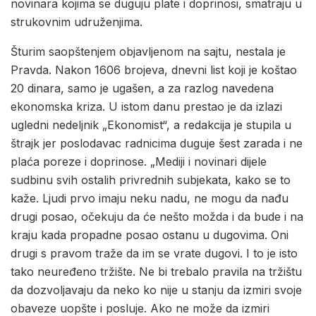
novinara kojima se duguju plate i doprinosi, smatraju u
strukovnim udruženjima.
Šturim saopštenjem objavljenom na sajtu, nestala je
Pravda. Nakon 1606 brojeva, dnevni list koji je koštao
20 dinara, samo je ugašen, a za razlog navedena
ekonomska kriza. U istom danu prestao je da izlazi
ugledni nedeljnik „Ekonomist“, a redakcija je stupila u
štrajk jer poslodavac radnicima duguje šest zarada i ne
plaća poreze i doprinose. „Mediji i novinari dijele
sudbinu svih ostalih privrednih subjekata, kako se to
kaže. Ljudi prvo imaju neku nadu, ne mogu da nađu
drugi posao, očekuju da će nešto možda i da bude i na
kraju kada propadne posao ostanu u dugovima. Oni
drugi s pravom traže da im se vrate dugovi. I to je isto
tako neuređeno tržište. Ne bi trebalo pravila na tržištu
da dozvoljavaju da neko ko nije u stanju da izmiri svoje
obaveze uopšte i posluje. Ako ne može da izmiri