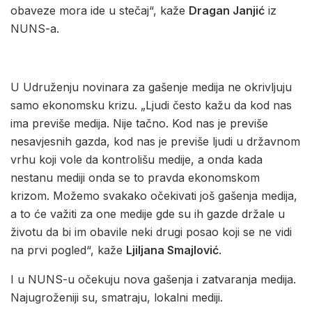
obaveze mora ide u stečaj“, kaže
Dragan Janjić
iz
NUNS-a.
U Udruženju novinara za gašenje medija ne okrivljuju
samo ekonomsku krizu. „Ljudi često kažu da kod nas
ima previše medija. Nije tačno. Kod nas je previše
nesavjesnih gazda, kod nas je previše ljudi u državnom
vrhu koji vole da kontrolišu medije, a onda kada
nestanu mediji onda se to pravda ekonomskom
krizom. Možemo svakako očekivati još gašenja medija,
a to će važiti za one medije gde su ih gazde držale u
životu da bi im obavile neki drugi posao koji se ne vidi
na prvi pogled“, kaže
Ljiljana Smajlović
.
I u NUNS-u očekuju nova gašenja i zatvaranja medija.
Najugroženiji su, smatraju, lokalni mediji.