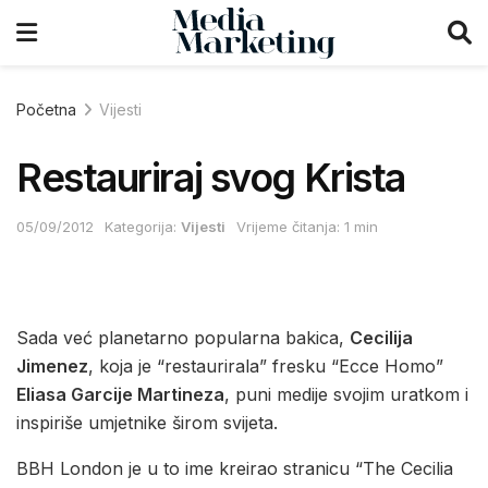
Početna
Vijesti
Restauriraj svog Krista
05/09/2012
Kategorija:
Vijesti
Vrijeme čitanja: 1 min
Sada već planetarno popularna bakica,
Cecilija
Jimenez
, koja je “restaurirala” fresku “Ecce Homo”
Eliasa Garcije Martineza
, puni medije svojim uratkom i
inspiriše umjetnike širom svijeta.
BBH London je u to ime kreirao stranicu “The Cecilia