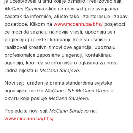
je učestvovala u timu koji je osmislio i realizovao sajt
McCann Sarajevo
ističe da novi sajt prije svega ima
zadatak da informiše, ali isto tako i zainteresuje i zabavi
posjetioce. Klikom na
www.mccann.ba/bhs/
posjetioci
će moći da saznaju najnovije vijesti, upoznaju se i
pogledaju projekte i kampanje koje su osmislili i
realizovali kreativni timovi ove agencije, upoznaju
profesionalce zaposlene u agenciji, kontaktiraju
agenciju, kao i da se informišu o oglasima za nova
radna mjesta u
McCann Sarajevo
.
Novi sajt urađen je prema standardima svjetske
agnecijske mreže
McCann
i
I&F McCann Grupe
u
okviru koje posluje
McCann Sarajevo
.
Pogledajte novi sajt
McCann Sarajevo
na:
www.mccann.ba/bhs/