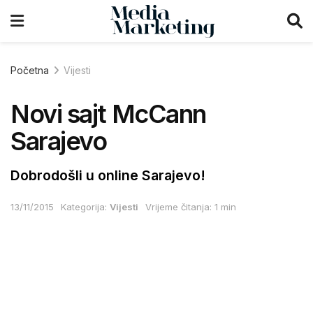
Početna
Vijesti
Novi sajt McCann
Sarajevo
Dobrodošli u online Sarajevo!
13/11/2015
Kategorija:
Vijesti
Vrijeme čitanja: 1 min