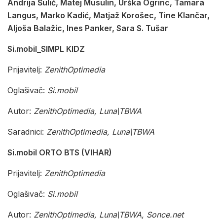
Andrija Šulič, Matej Musulin, Urška Ogrinc, Tamara
Langus, Marko Kadić, Matjaž Korošec, Tine Klančar,
Aljoša Balažic, Ines Panker, Sara S. Tušar
Si.mobil_SIMPL KIDZ
Prijavitelj:
ZenithOptimedia
Oglašivač:
Si.mobil
Autor:
ZenithOptimedia, Luna\TBWA
Saradnici:
ZenithOptimedia, Luna\TBWA
Si.mobil ORTO BTS (VIHAR)
Prijavitelj:
ZenithOptimedia
Oglašivač:
Si.mobil
Autor:
ZenithOptimedia, Luna\TBWA, Sonce.net