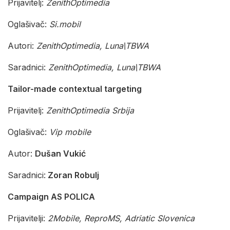
Prijavitelj:
ZenithOptimedia
Oglašivač:
Si.mobil
Autori:
ZenithOptimedia, Luna\TBWA
Saradnici:
ZenithOptimedia, Luna\TBWA
Tailor-made contextual targeting
Prijavitelj:
ZenithOptimedia Srbija
Oglašivač:
Vip mobile
Autor:
Dušan Vukić
Saradnici:
Zoran Robulj
Campaign AS POLICA
Prijavitelji:
2Mobile, ReproMS, Adriatic Slovenica