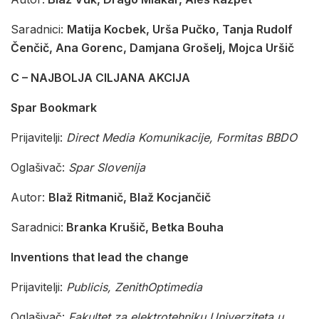
Saradnici:
Matija Kocbek, Urša Pučko, Tanja Rudolf
Čenčič, Ana Gorenc, Damjana Grošelj, Mojca Uršič
C – NAJBOLJA CILJANA AKCIJA
Spar Bookmark
Prijavitelji:
Direct Media Komunikacije, Formitas BBDO
Oglašivač:
Spar Slovenija
Autor:
Blaž Ritmanič, Blaž Kocjančič
Saradnici:
Branka Krušič, Betka Bouha
Inventions that lead the change
Prijavitelji:
Publicis, ZenithOptimedia
Oglašivač:
Fakultet za elektrotehniku Univerziteta u