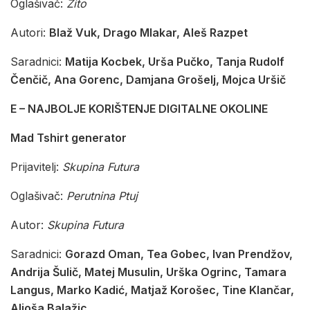
Oglašivač:
Žito
Autori:
Blaž Vuk, Drago Mlakar, Aleš Razpet
Saradnici:
Matija Kocbek, Urša Pučko, Tanja Rudolf
Čenčič, Ana Gorenc, Damjana Grošelj, Mojca Uršič
E – NAJBOLJE KORIŠTENJE DIGITALNE OKOLINE
Mad Tshirt generator
Prijavitelj:
Skupina Futura
Oglašivač:
Perutnina Ptuj
Autor:
Skupina Futura
Saradnici:
Gorazd Oman, Tea Gobec, Ivan Prendžov,
Andrija Šulič, Matej Musulin, Urška Ogrinc, Tamara
Langus, Marko Kadić, Matjaž Korošec, Tine Klančar,
Aljoša Balažic