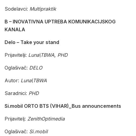
Sodelavci:
Multipraktik
B – INOVATIVNA UPTREBA KOMUNIKACIJSKOG
KANALA
Delo – Take your stand
Prijavitelji:
Luna\TBWA, PHD
Oglašivač:
DELO
Autor:
Luna\TBWA
Saradnici:
PHD
Si.mobil ORTO BTS (VIHAR)_Bus announcements
Prijavitelj:
ZenithOptimedia
Oglašivač:
Si.mobil