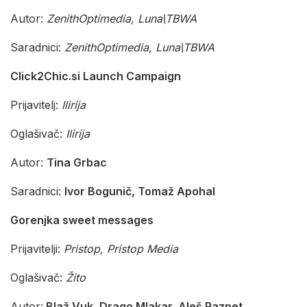
Autor:
ZenithOptimedia, Luna\TBWA
Saradnici:
ZenithOptimedia, Luna\TBWA
Click2Chic.si Launch Campaign
Prijavitelj:
Ilirija
Oglašivač:
Ilirija
Autor:
Tina Grbac
Saradnici:
Ivor Bogunič, Tomaž Apohal
Gorenjka sweet messages
Prijavitelji:
Pristop, Pristop Media
Oglašivač:
Žito
Autor:
Blaž Vuk, Drago Mlakar, Aleš Razpet