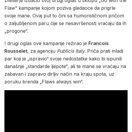
Diesel
je izbacio svoj drugi oglas u sklopu „Go with the
Flaw“ kampanje kojom poziva gledaoce da prigrle
svoje mane. Ovaj put to čini sa humorističnom pričom
o zaljubljenom paru čije se nesavršenosti vraćaju da ih
„progone“.
I drugi oglas ove kampanje režirao je
Francois
Rousselet
, za agenciju
Publicis Italy
. Priča prati mladi
par koji je „ispravio“ svoje nedostatke kako bi ispunili
današnje „standarde ljepote“, ali te mane se vraćaju na
zabavan i zapravo dirljiv način na kraju spota, uz
poruku brenda „Flaws always win“.