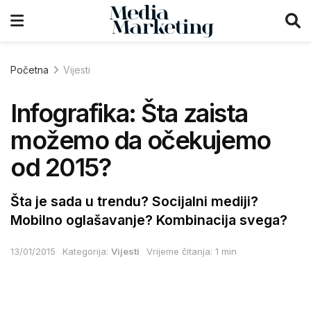
Početna
Vijesti
Infografika: Šta zaista
možemo da očekujemo
od 2015?
Šta je sada u trendu? Socijalni mediji?
Mobilno oglašavanje? Kombinacija svega?
13/01/2015
Kategorija:
Vijesti
Vrijeme čitanja: 1 min