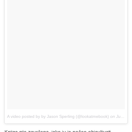
A video posted by by Jason Sperling (@lookatmebook)
on
Jun 26, 2015 at 6:44am PDT