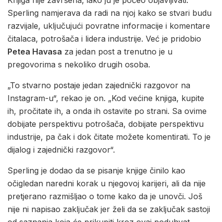
Knjiga nije završena, iako ju je počeo objavljivati.
Sperling namjerava da radi na njoj kako se stvari budu
razvijale, uključujući povratne informacije i komentare
čitalaca, potrošača i lidera industrije. Već je pridobio
Petea Havasa
za jedan post a trenutno je u
pregovorima s nekoliko drugih osoba.
„To stvarno postaje jedan zajednički razgovor na
Instagram-u“, rekao je on. „Kod većine knjiga, kupite
ih, pročitate ih, a onda ih ostavite po strani. Sa ovime
dobijate perspektivu potrošača, dobijate perspektivu
industrije, pa čak i dok čitate možete komentirati. To je
dijalog i zajednički razgovor“.
Sperling je dodao da se pisanje knjige činilo kao
očigledan naredni korak u njegovoj karijeri, ali da nije
pretjerano razmišljao o tome kako da je unovči. Još
nije ni napisao zaključak jer želi da se zaključak sastoji