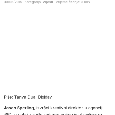
30/06/2015
Kategorija:
Vijesti
Vrijeme čitanja: 3 min
Piše: Tanya Dua, Digiday
Jason Sperling
, izvršni kreativni direktor u agenciji
RPA
, u petak prošle sedmice počeo je objavljivanje