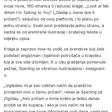
svoje nove, 160-stranica (i rastuće) knjige, „
Look at Me
When I'm Talking to You
“ („Gledaj u mene dok ti
pričam“), isključivo na ovoj platformi, i to jednu po
jednu stranicu. Svaki post predstavlja jednu stranu, a
sastoji se od animirane ilustracije i pratećeg teksta u
odjeljku opisa.
Knjiga je zapravo how-to vodič za brendove koji žele
podstaći angažman i lojalnost potrošača u krajoliku
koji je sve više izlomljen. A u cilju grabljenja pomenute
pažnje, Sperling se okrenuo ilustracijama i
Instagram
-
u.
„Izgledalo mi je kao odličan način da praktično
primjenim ono o čemu pričam“, rekao je Sperling za
Digiday
. „Ako pričam o tome koliko je teško danas
probiti se do kupaca, i ako je ovo način na koji
konzumiram sve svoje informacije ovih dana, onda ima