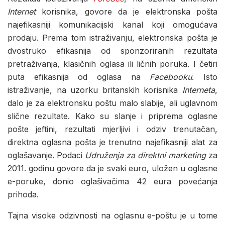
Internet
korisnika, govore da je elektronska pošta
najefikasniji komunikacijski kanal koji omogućava
prodaju. Prema tom istraživanju, elektronska pošta je
dvostruko efikasnija od sponzoriranih rezultata
pretraživanja, klasičnih oglasa ili ličnih poruka. I četiri
puta efikasnija od oglasa na
Facebooku
. Isto
istraživanje, na uzorku britanskih korisnika
Interneta
,
dalo je za elektronsku poštu malo slabije, ali uglavnom
slične rezultate. Kako su slanje i priprema oglasne
pošte jeftini, rezultati mjerljivi i odziv trenutačan,
direktna oglasna pošta je trenutno najefikasniji alat za
oglašavanje. Podaci
Udruženja za direktni marketing
za
2011. godinu govore da je svaki euro, uložen u oglasne
e-poruke, donio oglašivačima 42 eura povećanja
prihoda.
Tajna visoke odzivnosti na oglasnu e-poštu je u tome