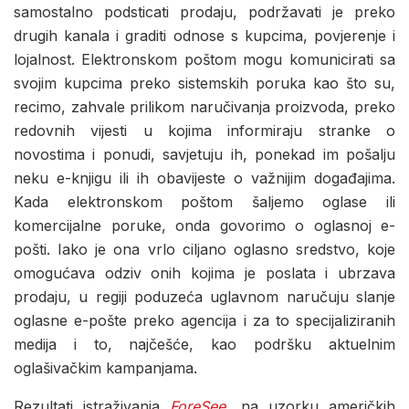
samostalno podsticati prodaju, podržavati je preko
drugih kanala i graditi odnose s kupcima, povjerenje i
lojalnost. Elektronskom poštom mogu komunicirati sa
svojim kupcima preko sistemskih poruka kao što su,
recimo, zahvale prilikom naručivanja proizvoda, preko
redovnih vijesti u kojima informiraju stranke o
novostima i ponudi, savjetuju ih, ponekad im pošalju
neku e-knjigu ili ih obavijeste o važnijim događajima.
Kada elektronskom poštom šaljemo oglase ili
komercijalne poruke, onda govorimo o oglasnoj e-
pošti. Iako je ona vrlo ciljano oglasno sredstvo, koje
omogućava odziv onih kojima je poslata i ubrzava
prodaju, u regiji poduzeća uglavnom naručuju slanje
oglasne e-pošte preko agencija i za to specijaliziranih
medija i to, najčešće, kao podršku aktuelnim
oglašivačkim kampanjama.
Rezultati istraživanja
ForeSee
, na uzorku američkih